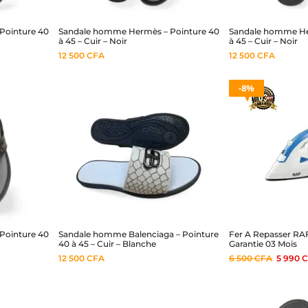
Pointure 40
Sandale homme Hermès – Pointure 40
Sandale homme He
à 45 – Cuir – Noir
à 45 – Cuir – Noir
12 500
CFA
12 500
CFA
8%
Pointure 40
Sandale homme Balenciaga – Pointure
Fer A Repasser RA
40 à 45 – Cuir – Blanche
Garantie 03 Mois
12 500
CFA
6 500
CFA
5 990
C