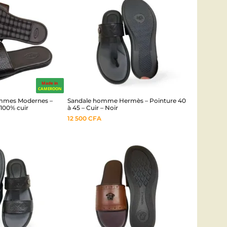
Made in
CAMEROON
ommes Modernes –
Sandale homme Hermès – Pointure 40
 100% cuir
à 45 – Cuir – Noir
12 500
CFA