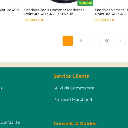
CAMEROON
inture 40 à
Sandales Tod’s Hommes Modernes –
Sandales Versace
Pointure. 40 à 45 – 100% cuir
Pointure. 40 à 45 –
12 500
CFA
12 500
CFA
1
2
…
56
Service Clients
s
Suivi de Commande
Protocol Marchand
identialité
Conseils & Guides