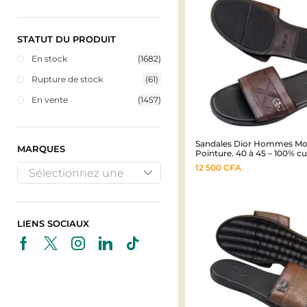
STATUT DU PRODUIT
En stock
(1682)
Rupture de stock
(61)
En vente
(1457)
Sandales Dior Hommes Mo
MARQUES
Pointure. 40 à 45 – 100% cu
12 500
CFA
Sélectionnez une
marque
LIENS SOCIAUX