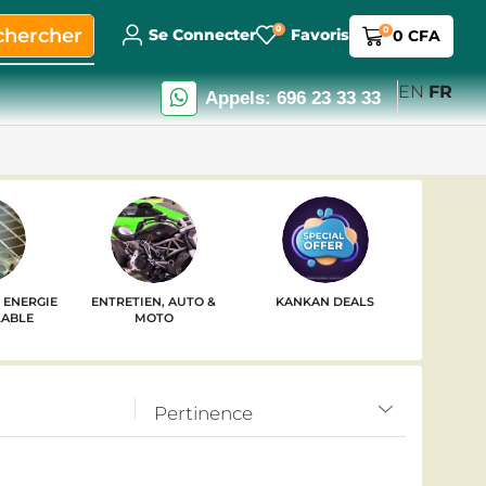
0
chercher
0
Se Connecter
Favoris
0
CFA
EN
FR
Appels: 696 23 33 33
& ENERGIE
ENTRETIEN, AUTO &
KANKAN DEALS
ONLINE
ABLE
MOTO