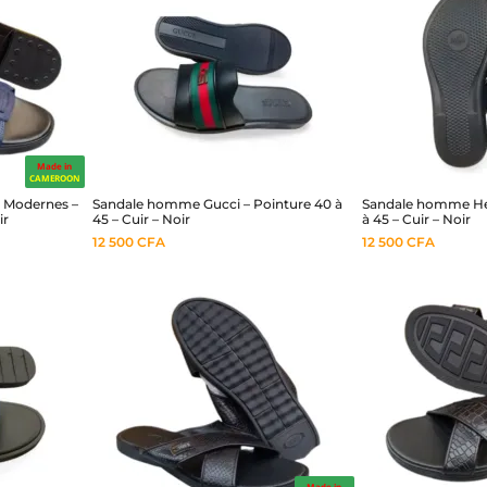
Made in
CAMEROON
 Modernes –
Sandale homme Gucci – Pointure 40 à
Sandale homme He
ir
45 – Cuir – Noir
à 45 – Cuir – Noir
12 500
CFA
12 500
CFA
Made in