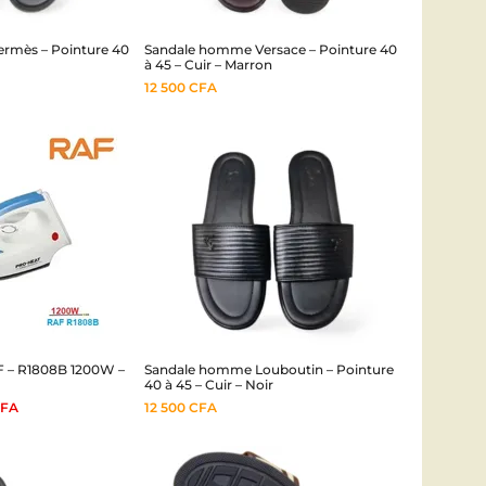
rmès – Pointure 40
Sandale homme Versace – Pointure 40
à 45 – Cuir – Marron
12 500
CFA
F – R1808B 1200W –
Sandale homme Louboutin – Pointure
40 à 45 – Cuir – Noir
FA
12 500
CFA