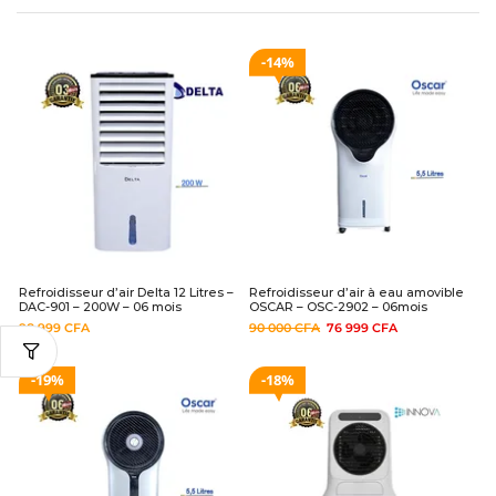
14%
Refroidisseur d’air Delta 12 Litres –
Refroidisseur d’air à eau amovible
DAC-901 – 200W – 06 mois
OSCAR – OSC-2902 – 06mois
98 999
CFA
90 000
CFA
76 999
CFA
19%
18%