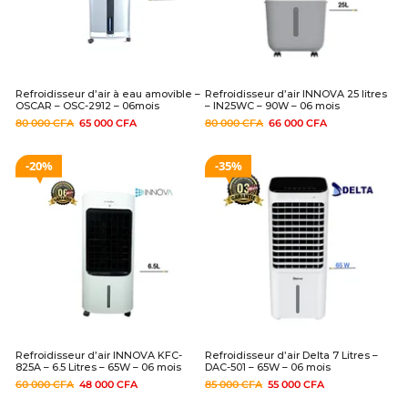
Refroidisseur d’air à eau amovible –
Refroidisseur d’air INNOVA 25 litres
OSCAR – OSC-2912 – 06mois
– IN25WC – 90W – 06 mois
80 000
CFA
65 000
CFA
80 000
CFA
66 000
CFA
20%
35%
Refroidisseur d’air INNOVA KFC-
Refroidisseur d’air Delta 7 Litres –
825A – 6.5 Litres – 65W – 06 mois
DAC-501 – 65W – 06 mois
60 000
CFA
48 000
CFA
85 000
CFA
55 000
CFA