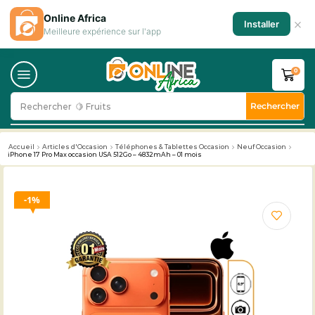
Online Africa
×
Installer
Meilleure expérience sur l'app
0
Rechercher
Rechercher
🥛 Milk
Accueil
Articles d'Occasion
Téléphones & Tablettes Occasion
Neuf Occasion
iPhone 17 Pro Max occasion USA 512Go – 4832mAh – 01 mois
1%