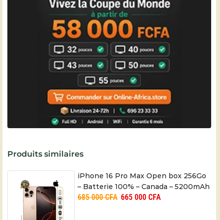
Produits similaires
iPhone 16 Pro Max Open box 256Go
– Batterie 100% – Canada – 5200mAh
685 000
CFA
665 000
CFA
– 01 mois