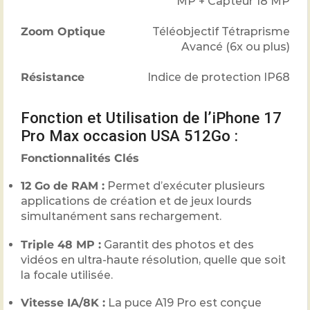
MP + Capteur
18
MP
Zoom Optique
Téléobjectif Tétraprisme
Avancé (
6
x ou plus)
Résistance
Indice de protection IP68
Fonction et Utilisation de l’iPhone 17
Pro Max occasion USA 512Go :
Fonctionnalités Clés
12
Go de RAM :
Permet d’exécuter plusieurs
applications de création et de jeux lourds
simultanément sans rechargement.
Triple
48
MP :
Garantit des photos et des
vidéos en ultra-haute résolution, quelle que soit
la focale utilisée.
Vitesse IA/
8
K :
La puce A19 Pro est conçue