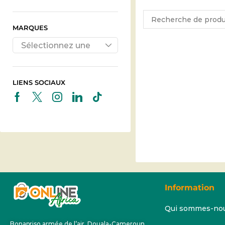
MARQUES
Sélectionnez une
marque
LIENS SOCIAUX
Information
Qui sommes-no
Bonapriso armée de l’air, Douala-Cameroun