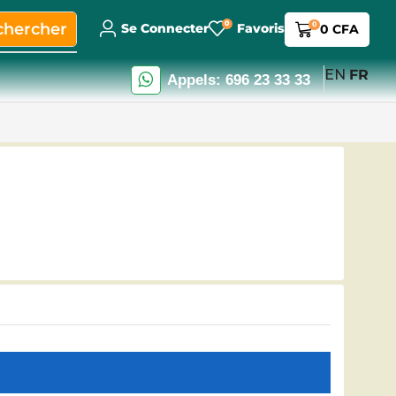
0
chercher
0
Se Connecter
Favoris
0
CFA
EN
FR
Appels: 696 23 33 33