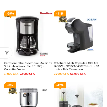
29%
11%
Cafetière filtre électrique Moulinex
Cafetière Multi-Capsules OCEAN
Subito Mini (modèle FG1508) –
1400W – OCMCM1410TCN – 1L – 03
Garantie 6mois
mois – Prix Cameroun
31 000
CFA
22 000
CFA
74 999
CFA
66 999
CFA
8%
47%