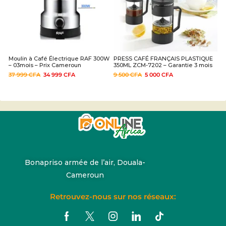
Moulin à Café Électrique RAF 300W
PRESS CAFÉ FRANÇAIS PLASTIQUE
– 03mois – Prix Cameroun
350ML ZCM-7202 – Garantie 3 mois
37 999
CFA
34 999
CFA
9 500
CFA
5 000
CFA
Bonapriso armée de l’air, Douala-
Cameroun
Retrouvez-nous sur nos réseaux: