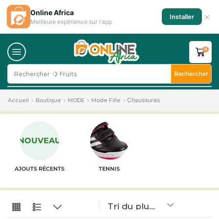
Online Africa
×
Installer
Meilleure expérience sur l'app
0
Rechercher
Rechercher
🍋 Fruits
Chaussures
Accueil
Boutique
MODE
Mode Fille
NOUVEAU
AJOUTS RÉCENTS
TENNIS