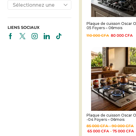
Sélectionnez une
marque
Plaque de cuisson Oscar
LIENS SOCIAUX
05 Foyers – 06mois
110 000
CFA
80 000
CFA
Plaque de cuisson Oscar
-04 Foyers – 06mois
85 000
CFA
–
90 000
CFA
65 000
CFA
–
75 000
CFA