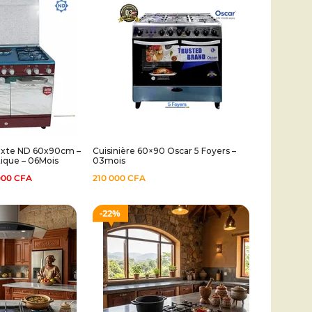
mixte ND 60x90cm –
Cuisinière 60×90 Oscar 5 Foyers –
ique – 06Mois
03mois
000
CFA
210 000
CFA
22%