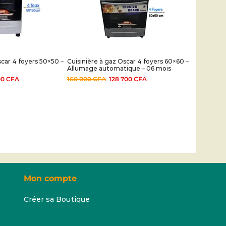
scar 4 foyers 50×50 –
Cuisinière à gaz Oscar 4 foyers 60×60 –
Allumage automatique – 06 mois
00
CFA
160 000
CFA
128 700
CFA
Mon compte
Créer sa Boutique