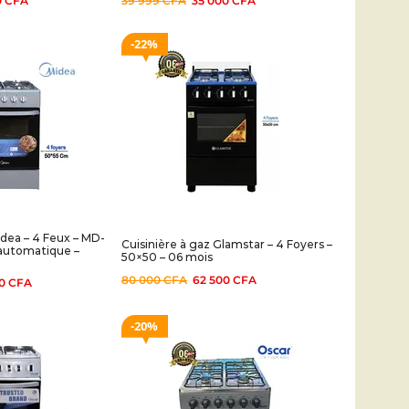
0
CFA
39 999
CFA
35 000
CFA
22%
idea – 4 Feux – MD-
Cuisinière à gaz Glamstar – 4 Foyers –
automatique –
50×50 – 06 mois
80 000
CFA
62 500
CFA
00
CFA
20%