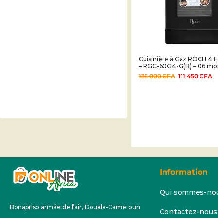
Cuisinière à Gaz ROCH 4 
– RGC-60G4-G(B) – 06 mo
135 000
CFA
111 450
CFA
Information
Qui sommes-no
Bonapriso armée de l’air, Douala-Cameroun
Contactez-nous