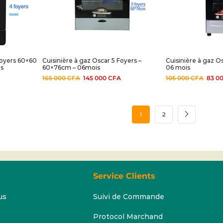
Foyers 60×60
Cuisinière à gaz Oscar 5 Foyers –
Cuisinière à gaz O
is
60×76cm – 06mois
06 mois
165 000
CFA
145 000
CFA
105 000
CFA
83 0
1
2
Service Clients
us
Suivi de Commande
Protocol Marchand