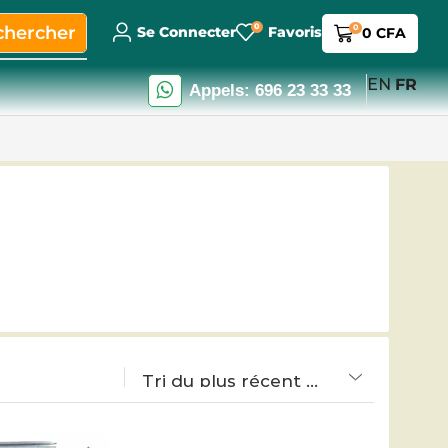
0
chercher
0
Se Connecter
Favoris
0
CFA
EN
FR
Appels: 696 23 33 33