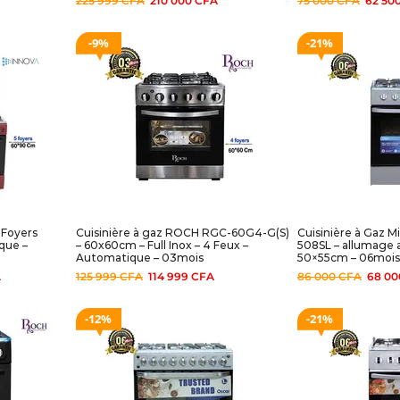
225 999
CFA
210 000
CFA
75 000
CFA
62 50
9%
21%
 Foyers
Cuisinière à gaz ROCH RGC-60G4-G(S)
Cuisinière à Gaz M
que –
– 60x60cm – Full Inox – 4 Feux –
508SL – allumage 
Automatique – 03mois
50×55cm – 06mois
A
125 999
CFA
114 999
CFA
86 000
CFA
68 0
12%
21%