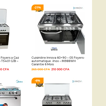
21%
 Foyers a Gaz
Cuisinière Innova 60×90 – 05 Foyers-
-T5401 G/B –
automatique -Inox – IN988WH
Garantie 6 Mois
00
CFA
265 000
CFA
210 000
CFA
6%