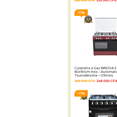
250 000
CFA
235 000
CFA
17%
Cuisinière à Gaz INNOVA 5
60x90cm Inox – Automati
Tournebroche – 03mois
299 999
CFA
248 000
CF
17%