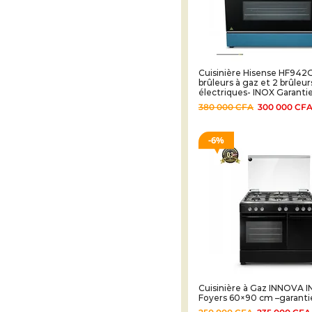
Cuisinière Hisense HF942
brûleurs à gaz et 2 brûleur
électriques- INOX Garantie
380 000
CFA
300 000
CF
6%
Cuisinière à Gaz INNOVA I
Foyers 60×90 cm –garanti