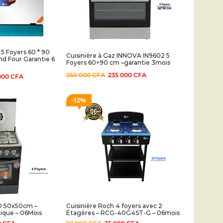
 5 Foyers 60 * 90
Cuisinière à Gaz INNOVA IN9602 5
d Four Garantie 6
Foyers 60×90 cm –garantie 3mois
250 000
CFA
235 000
CFA
000
CFA
12%
ND 50x50cm –
Cuisinière Roch 4 foyers avec 2
ique – 06Mois
Étagères – RCG-40G4ST-G – 06mois