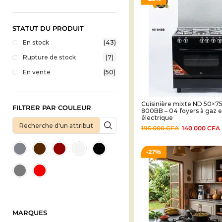
STATUT DU PRODUIT
En stock
(43)
Rupture de stock
(7)
En vente
(50)
Cuisinière mixte ND 50×7
FILTRER PAR COULEUR
800BB – 04 foyers à gaz e
électrique
195 000
CFA
140 000
CFA
27%
MARQUES