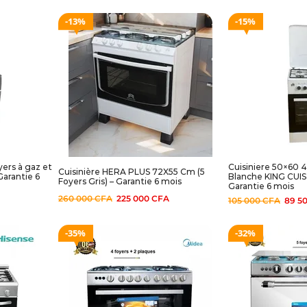
13%
15%
yers à gaz et
Cuisiniere 50×60 4
Cuisinière HERA PLUS 72X55 Cm (5
Garantie 6
Blanche KING CUIS
Foyers Gris) – Garantie 6 mois
Garantie 6 mois
260 000
CFA
225 000
CFA
105 000
CFA
89 5
35%
32%