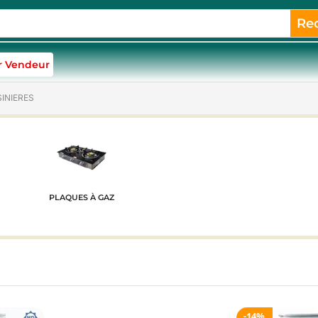
Re
r Vendeur
SINIERES
PLAQUES À GAZ
14%