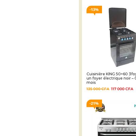
13%
Cuisinière KING 50×60 3fo
un foyer électrique noir – 
mois
135 000
CFA
117 000
CFA
21%