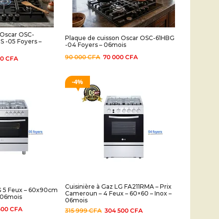
 Oscar OSC-
Plaque de cuisson Oscar OSC-61HBG
-05 Foyers –
-04 Foyers – 06mois
90 000
CFA
70 000
CFA
00
CFA
4%
Cuisinière à Gaz LG FA211RMA – Prix
LG 5 Feux – 60x90cm
Cameroun – 4 Feux – 60×60 – Inox –
 06mois
06mois
500
CFA
315 999
CFA
304 500
CFA