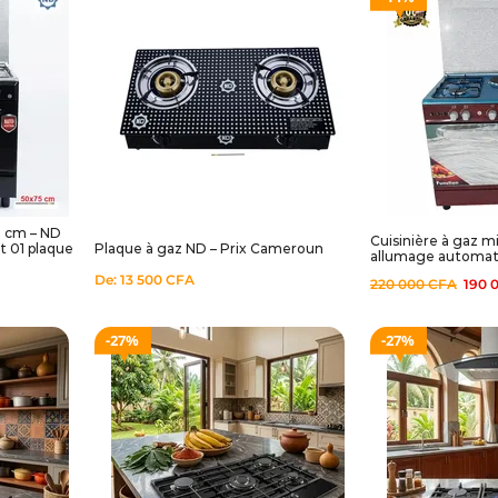
5 cm – ND
Cuisinière à gaz 
t 01 plaque
Plaque à gaz ND – Prix Cameroun
allumage automat
De:
13 500
CFA
220 000
CFA
190 
27%
27%