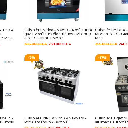
GEES à 4
Cuisinière Midea – 60×90 – 4 brûleurs à
Cuisinière MIDEA –
s
gaz + 2 brûleurs électriques – MD-909
MD988 INOX – Gran
 6 Mois
– INOX Garantie 6 Mois
Mois
A
386 000
CFA
250 000
CFA
355 000
CFA
240 
7%
17%
N9502 5
Cuisinière INNOVA IN9XR 5 Foyers –
Cuisinière à gaz 
e 6 mois
Prix Cameroun – 06mois
allumage automat