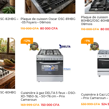
Plaque de cuisson
 OSC-82HBG –
Plaque de cuisson Oscar OSC-81HBG
80HBG/OSC-80HBS 
-05 Foyers – 06mois
06mois
110 000
CFA
80 000
CFA
110 000
CFA
80 0
12%
1%
 OSC-60HBG
Cuisinière à gaz DELTA 5 feux – DSO-
Cuisinière à Gaz 
XD-7650-SL – 50×76 cm – Prix
– Prix Cameroun –
Cameroun
530 999
CFA
524 
169 999
CFA
150 000
CFA