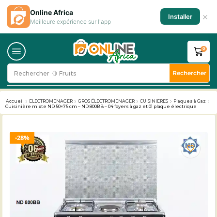
Online Africa
×
Installer
Meilleure expérience sur l'app
0
Rechercher
Rechercher
🥛 Milk
Accueil
ELECTROMENAGER
GROS ÉLECTROMENAGER
CUISINIERES
Plaques à Gaz
Cuisinière mixte ND 50×75 cm – ND 800BB – 04 foyers à gaz et 01 plaque électrique
28%