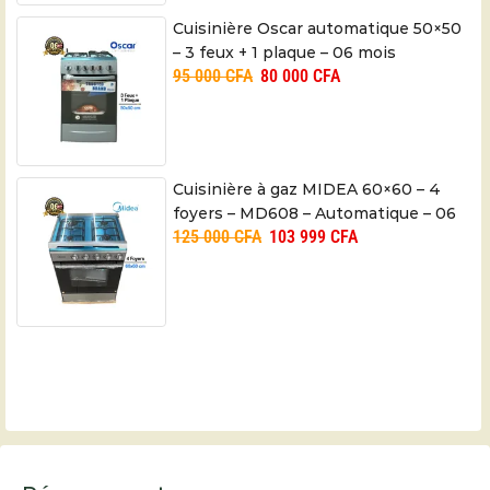
Cuisinière Oscar automatique 50×50
– 3 feux + 1 plaque – 06 mois
95 000
CFA
80 000
CFA
Cuisinière à gaz MIDEA 60×60 – 4
foyers – MD608 – Automatique – 06
125 000
CFA
103 999
CFA
mois