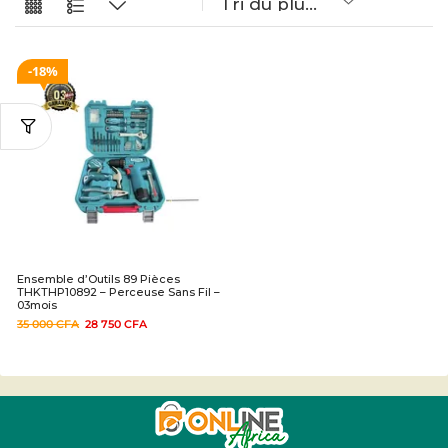
18%
Ensemble d’Outils 89 Pièces
THKTHP10892 – Perceuse Sans Fil –
03mois
35 000
CFA
28 750
CFA