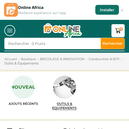
Online Africa
×
Installer
Meilleure expérience sur l'app
0
Rechercher
Rechercher
🍋 Fruits
Accueil
Boutique
BRICOLAGE & INNOVATION
Construction & BTP
Outils & Équipements
NOUVEAU
AJOUTS RÉCENTS
OUTILS &
ÉQUIPEMENTS