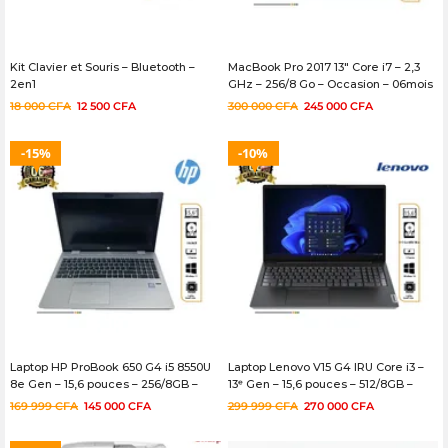
Kit Clavier et Souris – Bluetooth –
MacBook Pro 2017 13″ Core i7 – 2,3
2en1
GHz – 256/8 Go – Occasion – 06mois
18 000
CFA
12 500
CFA
300 000
CFA
245 000
CFA
15%
10%
Laptop HP ProBook 650 G4 i5 8550U
Laptop Lenovo V15 G4 IRU Core i3 –
8e Gen – 15,6 pouces – 256/8GB –
13ᵉ Gen – 15,6 pouces – 512/8GB –
06mois
06mois
169 999
CFA
145 000
CFA
299 999
CFA
270 000
CFA