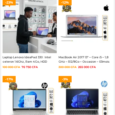
23%
12%
Laptop Lenovo IdeaPad 330 : Intel
MacBook Air 2017 13″ – Core i5 – 1,8
celeron 1.6Ghz, Ram 4Go, HDD
GHz – 512/8Go – Occasion – 03mois
500Go, écran 15.6″ slim, Mémoire
100 000
CFA
76 750
CFA
300 000
CFA
265 000
CFA
Graphique dédiée 128Go, Batterie
5H Occasion
17%
3%