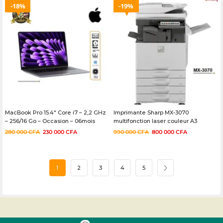
18%
19%
MacBook Pro 15.4″ Core i7 – 2,2 GHz
Imprimante Sharp MX-3070
– 256/16 Go – Occasion – 06mois
multifonction laser couleur A3
Occasion – 03 mois
280 000
CFA
230 000
CFA
990 000
CFA
800 000
CFA
1
2
3
4
5