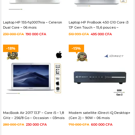
Laptop HP 15S-fq0007nia – Celeron
Laptop HP ProBook 450 G10 Core i3
Dual Core – 06 mois
13ᵉ Gen Touch – 15,6 pouces –
512/8GB – 06mois
230 000
CFA
190 000
CFA
510 999
CFA
495 000
CFA
18%
15%
MacBook Air 2017 13.3″ – Core i5 – 1,8
Modem satellite iDirect iQ Desktop+
GHz – 256/8 Go – Occasion – 03mois
(Gen 2) – 90W – 06 mois
280 000
CFA
230 000
CFA
710 000
CFA
600 000
CFA