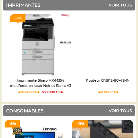
IMPRIMANTES
VOIR TOUS
33%
Imprimante Sharp MX-M354
Routeur CRS112-8G-4S-IN
multifonction laser Noir et Blanc A3
Occasion – 03 mois
450 000
CFA
300 000
CFA
140 000
CFA
CONSOMABLES
VOIR TOUS
13%
7%