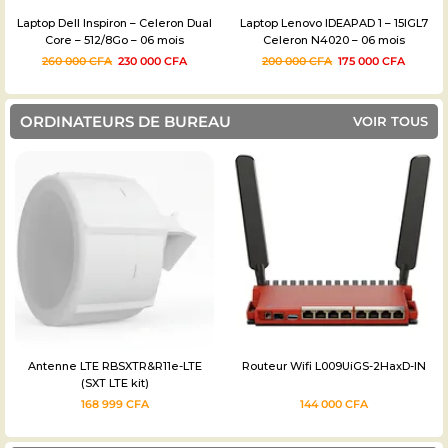
Laptop Dell Inspiron – Celeron Dual
Laptop Lenovo IDEAPAD 1 – 15IGL7
Core – 512/8Go – 06 mois
Celeron N4020 – 06 mois
260 000
CFA
230 000
CFA
200 000
CFA
175 000
CFA
ORDINATEURS DE BUREAU
VOIR TOUS
Antenne LTE RBSXTR&R11e-LTE
Routeur Wifi L009UiGS-2HaxD-IN
(SXT LTE kit)
168 999
CFA
144 000
CFA