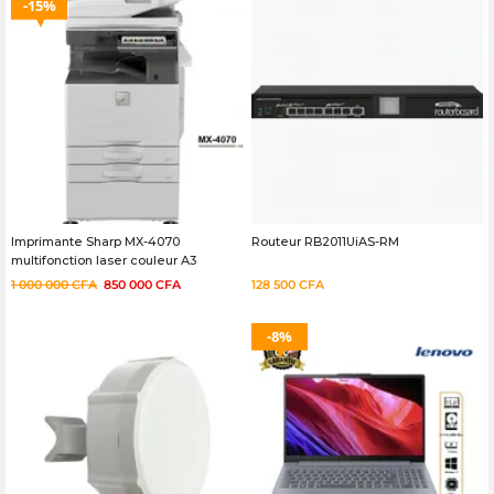
15%
Imprimante Sharp MX-4070
Routeur RB2011UiAS-RM
multifonction laser couleur A3
Occasion – 03 mois
1 000 000
CFA
850 000
CFA
128 500
CFA
8%