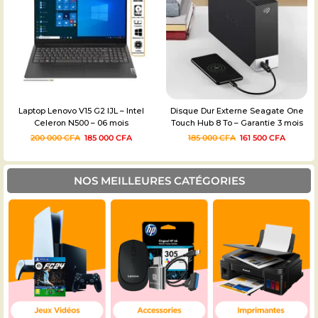
Disque Dur Externe Seagate One
Laptop HP 15s-FQ0008NIA Celeron
Touch Hub 8 To – Garantie 3 mois
N4120 – 15,6 pouces – 512/4GB –
06mois
185 000
CFA
161 500
CFA
215 999
CFA
200 000
CFA
NOS MEILLEURES CATÉGORIES