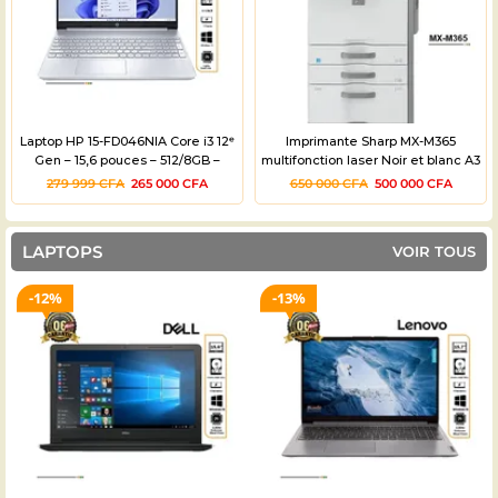
Laptop HP 15-FD046NIA Core i3 12ᵉ
Imprimante Sharp MX-M365
Gen – 15,6 pouces – 512/8GB –
multifonction laser Noir et blanc A3
06mois
Occasion – 03 mois
279 999
CFA
265 000
CFA
650 000
CFA
500 000
CFA
LAPTOPS
VOIR TOUS
12%
13%