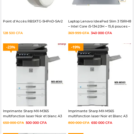
Point d’Accès RBSXTG-5HPnD-SAr2
Laptop Lenovo IdeaPad Slim 3 15IRH8
– Intel Core i5-13420H – 15,6 pouces –
NVMe 512/8GB – 06mois
128 500
CFA
369 999
CFA
340 000
CFA
23%
19%
Imprimante Sharp MX-M365
Imprimante Sharp MX-M565
multifonction laser Noir et blanc A3
multifonction laser Noir et Blanc A3
Occasion – 03 mois
Occasion – 03 mois
650 000
CFA
500 000
CFA
800 000
CFA
650 000
CFA