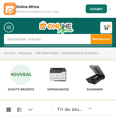
Online Africa
×
Installer
Meilleure expérience sur l'app
0
Rechercher
Rechercher
🍋 Fruits
Imprimantes & Scanners
Accueil
Boutique
INFORMATIQUE
NOUVEAU
AJOUTS RÉCENTS
IMPRIMANTES
SCANNERS