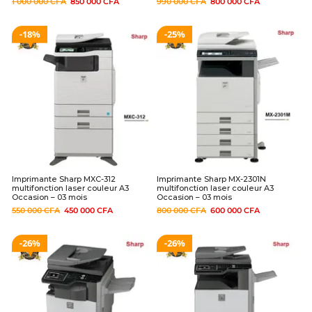
1 000 000
CFA
850 000
CFA
990 000
CFA
800 000
CFA
18%
25%
Imprimante Sharp MXC-312
Imprimante Sharp MX-2301N
multifonction laser couleur A3
multifonction laser couleur A3
Occasion – 03 mois
Occasion – 03 mois
550 000
CFA
450 000
CFA
800 000
CFA
600 000
CFA
26%
26%