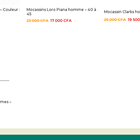
– Couleur :
Mocassins Loro Piana homme – 40 à
Mocassin Clarks 
45
25 000
CFA
19 50
23 000
CFA
17 000
CFA
ames –