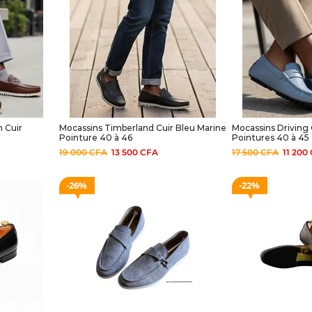
 Cuir
Mocassins Timberland Cuir Bleu Marine
Mocassins Driving 
Pointure 40 à 46
Pointures 40 à 45
19 000
CFA
13 500
CFA
17 500
CFA
11 200
26%
22%