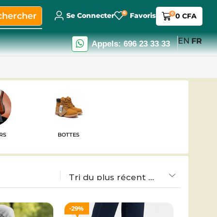
0
chercher
0
Se Connecter
Favoris
0
CFA
EN
FR
Appels: 696 23 33 33
RS
BOTTES
29%