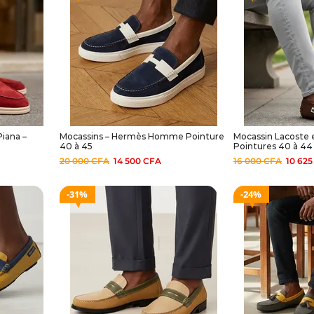
Piana –
Mocassins – Hermès Homme Pointure
Mocassin Lacoste 
40 à 45
Pointures 40 à 44
20 000
CFA
14 500
CFA
16 000
CFA
10 62
31%
24%