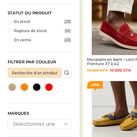
STATUT DU PRODUIT
En stock
(21)
Rupture de stock
(0)
En vente
(21)
Mocassins en daim – Loro 
FILTRER PAR COULEUR
Pointure 37 à 42
15 000
CFA
10 000
CFA
29%
MARQUES
Sélectionnez une
marque