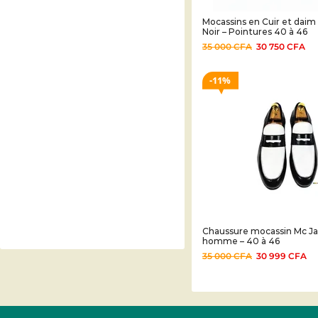
Mocassins en Cuir et daim 
Noir – Pointures 40 à 46
35 000
CFA
30 750
CFA
11%
Chaussure mocassin Mc J
homme – 40 à 46
35 000
CFA
30 999
CFA