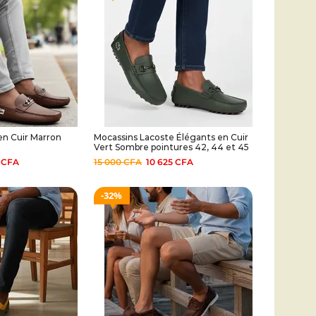
en Cuir Marron
Mocassins Lacoste Élégants en Cuir
Vert Sombre pointures 42, 44 et 45
5
CFA
15 000
CFA
10 625
CFA
32%