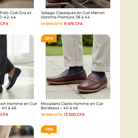
olo Club Gris et
Sebago Classiques en Cuir Marron
40-42-44
Homme Pointure 38 à 44
5
CFA
14 000
CFA
9 475
CFA
25%
Klein Homme en Cuir
Mocassins Clarks Homme en Cuir
e 40 à 46
Bordeaux – 40 à 46
0
CFA
18 000
CFA
13 500
CFA
15%