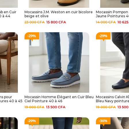
b en Cuir
Mocassins J.M. Weston en cuir bicolore
Mocassin Pompon P
0 à 44
beige et olive
Jaune Pointures 
23 000
CFA
15 800
CFA
14 000
CFA
10 62
29%
29%
ns pour
Mocassin Homme Élégant en Cuir Bleu
Mocassins Calvin 
ures 40 à 45
Ciel Pointure 40 à 46
Bleu Navy pointur
19 000
CFA
13 500
CFA
19 000
CFA
13 50
29%
36%