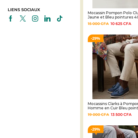
LIENS SOCIAUX
Mocassin Pompon Polo Clu
Jaune et Bleu pointures 4
15 000
CFA
10 625
CFA
29%
Mocassins Clarks à Pompo
Homme en Cuir Bleu point
19 000
CFA
13 500
CFA
29%