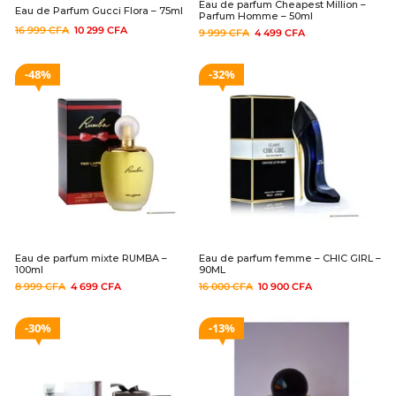
Eau de parfum Cheapest Million –
Eau de Parfum Gucci Flora – 75ml
Parfum Homme – 50ml
16 999
CFA
10 299
CFA
9 999
CFA
4 499
CFA
48%
32%
Eau de parfum mixte RUMBA –
Eau de parfum femme – CHIC GIRL –
100ml
90ML
8 999
CFA
4 699
CFA
16 000
CFA
10 900
CFA
30%
13%