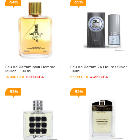
54%
55%
Eau de Parfum pour Homme – 1
Eau de Parfum 24 Heures Silver –
Million – 100 ml
100ml
14 000
CFA
6 500
CFA
9 999
CFA
4 499
CFA
53%
52%