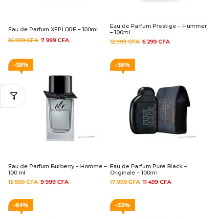
Eau de Parfum Prestige – Hummer
Eau de Parfum XEPLORE – 100ml
– 100ml
16 999
CFA
7 999
CFA
12 999
CFA
6 299
CFA
38%
36%
Eau de Parfum Burberry – Homme –
Eau de Parfum Pure Black –
100 ml
Originale – 100ml
15 999
CFA
9 999
CFA
17 999
CFA
11 499
CFA
64%
33%