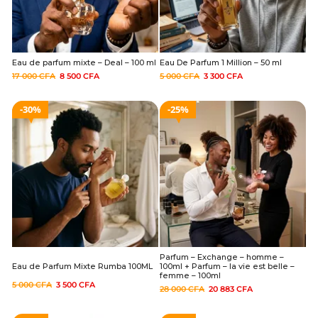
Eau de parfum mixte – Deal – 100 ml
Eau De Parfum 1 Million – 50 ml
17 000
CFA
8 500
CFA
5 000
CFA
3 300
CFA
30%
25%
Parfum – Exchange – homme –
Eau de Parfum Mixte Rumba 100ML
100ml + Parfum – la vie est belle –
femme – 100ml
5 000
CFA
3 500
CFA
28 000
CFA
20 883
CFA