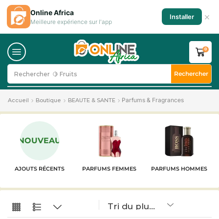
Online Africa
×
Installer
Meilleure expérience sur l'app
0
Rechercher
Rechercher
🥛 Milk
Parfums & Fragrances
Accueil
Boutique
BEAUTE & SANTE
NOUVEAU
AJOUTS RÉCENTS
PARFUMS FEMMES
PARFUMS HOMMES