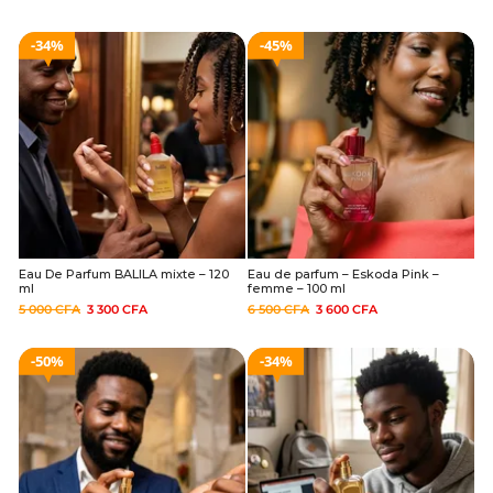
34%
45%
Eau De Parfum BALILA mixte – 120
Eau de parfum – Eskoda Pink –
ml
femme – 100 ml
5 000
CFA
3 300
CFA
6 500
CFA
3 600
CFA
50%
34%