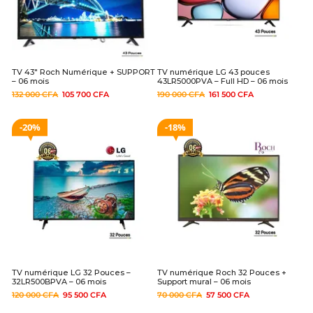
TV 43″ Roch Numérique + SUPPORT
TV numérique LG 43 pouces
– 06 mois
43LR5000PVA – Full HD – 06 mois
132 000
CFA
105 700
CFA
190 000
CFA
161 500
CFA
20%
18%
TV numérique LG 32 Pouces –
TV numérique Roch 32 Pouces +
32LR500BPVA – 06 mois
Support mural – 06 mois
120 000
CFA
95 500
CFA
70 000
CFA
57 500
CFA