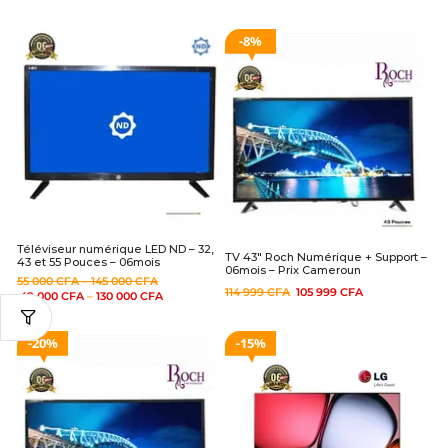
8%
Téléviseur numérique LED ND – 32,
TV 43″ Roch Numérique + Support –
43 et 55 Pouces – 06mois
06mois – Prix Cameroun
55 000
CFA
–
145 000
CFA
114 999
CFA
105 999
CFA
49 000
CFA
–
130 000
CFA
20%
15%