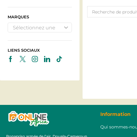
MARQUES
Sélectionnez une
marque
LIENS SOCIAUX
Information
Qui sommes-nou
Bonapriso armée de l’air, Douala-Cameroun