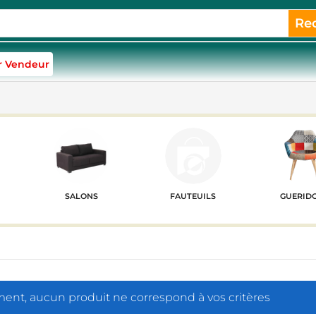
Re
r Vendeur
SALONS
FAUTEUILS
GUERID
nt, aucun produit ne correspond à vos critères