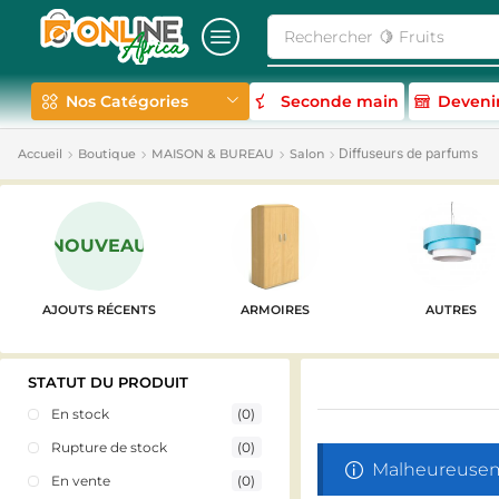
Rechercher
🍋 Fruits
Nos Catégories
Seconde main
Deveni
Diffuseurs de parfums
Accueil
Boutique
MAISON & BUREAU
Salon
NOUVEAU
AJOUTS RÉCENTS
ARMOIRES
AUTRES
STATUT DU PRODUIT
En stock
(0)
Rupture de stock
(0)
Malheureuseme
En vente
(0)