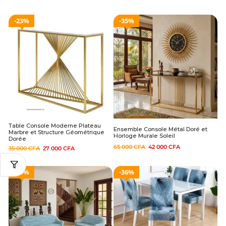
23%
35%
Table Console Moderne Plateau
Ensemble Console Métal Doré et
Marbre et Structure Géométrique
Horloge Murale Soleil
Dorée
65 000
CFA
42 000
CFA
35 000
CFA
27 000
CFA
29%
36%