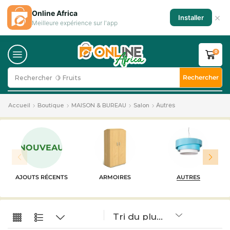
Online Africa
×
Installer
Meilleure expérience sur l'app
0
Rechercher
Rechercher
🍋 Fruits
Autres
Accueil
Boutique
MAISON & BUREAU
Salon
NOUVEAU
AJOUTS RÉCENTS
ARMOIRES
AUTRES