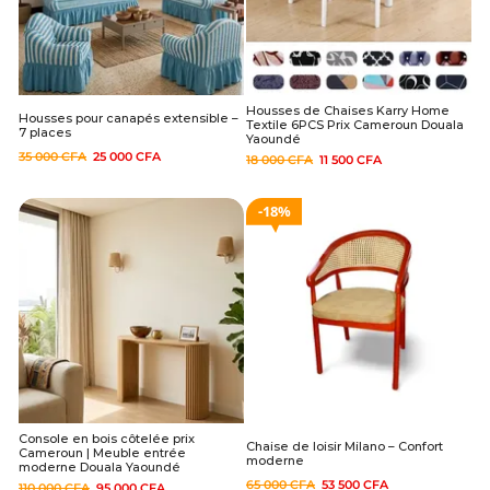
Housses de Chaises Karry Home
Housses pour canapés extensible –
Textile 6PCS Prix Cameroun Douala
7 places
Yaoundé
35 000
CFA
25 000
CFA
18 000
CFA
11 500
CFA
18%
Console en bois côtelée prix
Chaise de loisir Milano – Confort
Cameroun | Meuble entrée
moderne
moderne Douala Yaoundé
65 000
CFA
53 500
CFA
110 000
CFA
95 000
CFA