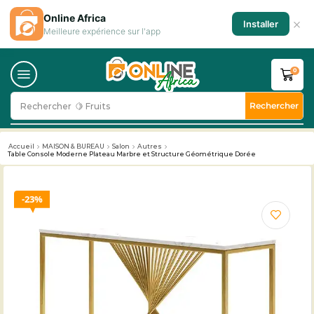
Online Africa
×
Installer
Meilleure expérience sur l'app
0
Rechercher
Rechercher
🥛 Milk
Accueil
MAISON & BUREAU
Salon
Autres
Table Console Moderne Plateau Marbre et Structure Géométrique Dorée
23%