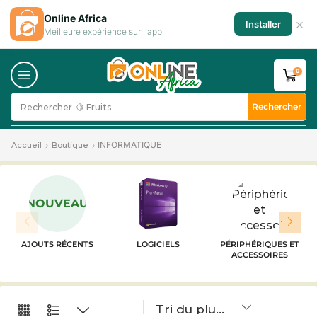
Online Africa
×
Installer
Meilleure expérience sur l'app
0
Rechercher
Rechercher
🥛 Milk
INFORMATIQUE
Accueil
Boutique
NOUVEAU
AJOUTS RÉCENTS
LOGICIELS
PÉRIPHÉRIQUES ET
ACCESSOIRES