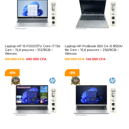
Laptop HP 15-FD0213TU Core i7 13e
Laptop HP ProBook 650 G4 i5 8550U
Gen – 15,6 pouces – 512/8GB –
8e Gen – 15,6 pouces – 256/8GB –
06mois
06mois
510 000
CFA
490 000
CFA
169 999
CFA
145 000
CFA
6%
3%