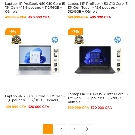
Laptop HP ProBook 450 G10 Core i5
Laptop HP ProBook 450 G10 Core i3
13ᵉ Gen – 15,6 pouces – 512/16GB –
13ᵉ Gen Touch – 15,6 pouces –
06mois
512/8GB – 06mois
499 999
CFA
470 000
CFA
510 999
CFA
495 000
CFA
9%
7%
Laptop HP 250 G9 15.6’’ Intel Core i5
Laptop HP 250 G10 Core i5 13ᵉ Gen –
12ᵉ Gen – 15,6 pouces – 512/8GB –
15,6 pouces – 512/8GB – 06mois
06mois
459 999
CFA
420 000
CFA
399 999
CFA
370 000
CFA
1
2
3