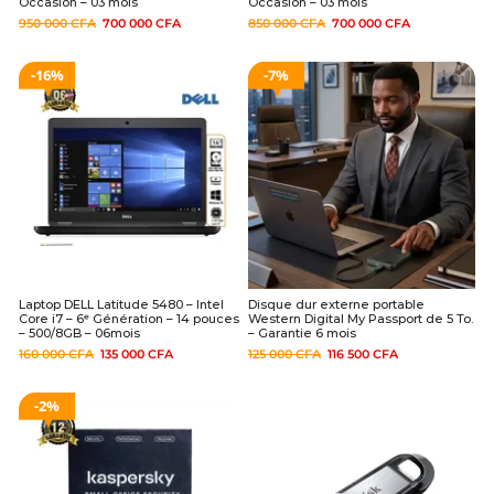
Occasion – 03 mois
Occasion – 03 mois
950 000
CFA
700 000
CFA
850 000
CFA
700 000
CFA
16%
7%
Laptop DELL Latitude 5480 – Intel
Disque dur externe portable
Core i7 – 6ᵉ Génération – 14 pouces
Western Digital My Passport de 5 To.
– 500/8GB – 06mois
– Garantie 6 mois
160 000
CFA
135 000
CFA
125 000
CFA
116 500
CFA
2%