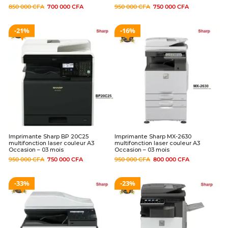
850 000
CFA
700 000
CFA
950 000
CFA
750 000
CFA
21%
16%
Imprimante Sharp BP 20C25
Imprimante Sharp MX-2630
multifonction laser couleur A3
multifonction laser couleur A3
Occasion – 03 mois
Occasion – 03 mois
950 000
CFA
750 000
CFA
950 000
CFA
800 000
CFA
33%
23%