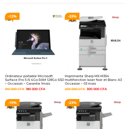
12%
33%
Ordinateur portable Microsoft
Imprimante Sharp MX-M354
Surface Pro 5 i5 4Go RAM 128Go SSD
multifonction laser Noir et Blanc A3
– Occasion – Garantie 1mois
Occasion – 03 mois
210 000
CFA
185 000
CFA
450 000
CFA
300 000
CFA
19%
23%