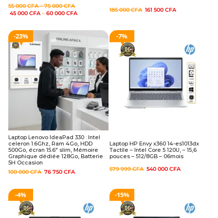
55 000
CFA
–
75 000
CFA
185 000
CFA
161 500
CFA
45 000
CFA
–
60 000
CFA
23%
7%
Laptop Lenovo IdeaPad 330 : Intel
celeron 1.6Ghz, Ram 4Go, HDD
Laptop HP Envy x360 14-es1013dx
500Go, écran 15.6″ slim, Mémoire
Tactile – Intel Core 5 120U, – 15,6
Graphique dédiée 128Go, Batterie
pouces – 512/8GB – 06mois
5H Occasion
579 999
CFA
540 000
CFA
100 000
CFA
76 750
CFA
4%
15%