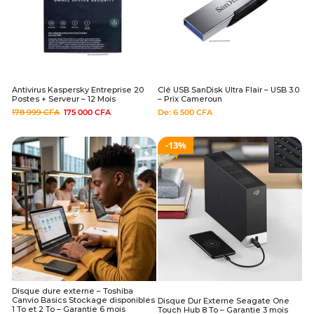
Antivirus Kaspersky Entreprise 20
Clé USB SanDisk Ultra Flair – USB 3.0
Postes + Serveur – 12 Mois
– Prix Cameroun
178 999
CFA
175 000
CFA
De:
6 500
CFA
13%
Disque dure externe – Toshiba
Canvio Basics Stockage disponibles
Disque Dur Externe Seagate One
1 To et 2 To – Garantie 6 mois
Touch Hub 8 To – Garantie 3 mois