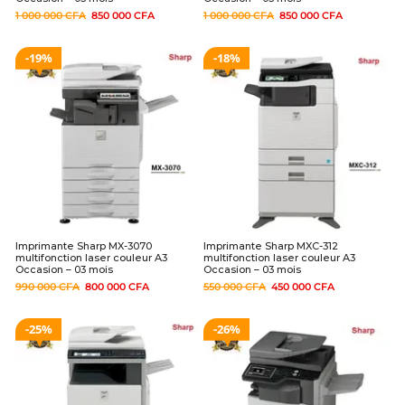
1 000 000
CFA
850 000
CFA
1 000 000
CFA
850 000
CFA
19%
18%
Imprimante Sharp MX-3070
Imprimante Sharp MXC-312
multifonction laser couleur A3
multifonction laser couleur A3
Occasion – 03 mois
Occasion – 03 mois
990 000
CFA
800 000
CFA
550 000
CFA
450 000
CFA
25%
26%