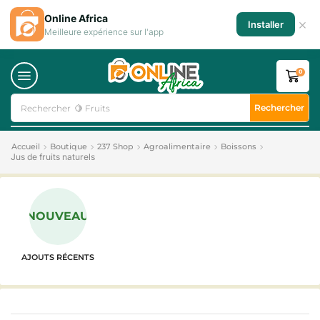
Online Africa
×
Installer
Meilleure expérience sur l'app
0
Rechercher
Rechercher
🍋 Fruits
Accueil
Boutique
237 Shop
Agroalimentaire
Boissons
Jus de fruits naturels
NOUVEAU
AJOUTS RÉCENTS