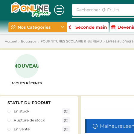
Rechercher
🍋 Fruits
Nos Catégories
Seconde main
Deveni
Livres au prog
Accueil
Boutique
FOURNITURES SCOLAIRE & BUREAU
NOUVEAU
AJOUTS RÉCENTS
STATUT DU PRODUIT
En stock
(0)
Rupture de stock
(0)
Malheureuseme
En vente
(0)