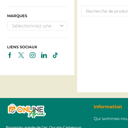
MARQUES
Sélectionnez une
marque
LIENS SOCIAUX
Information
Qui sommes-nou
Bonapriso armée de l’air, Douala-Cameroun