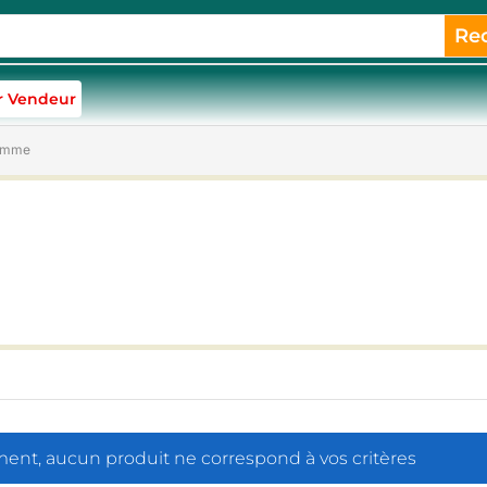
Re
r Vendeur
ramme
nt, aucun produit ne correspond à vos critères