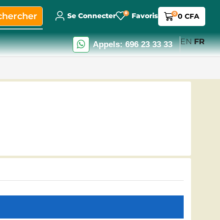
0
chercher
0
Se Connecter
Favoris
0
CFA
EN
FR
Appels: 696 23 33 33