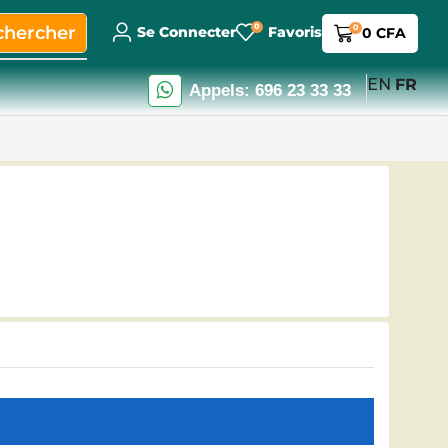
0
chercher
0
Se Connecter
Favoris
0
CFA
EN
FR
Appels: 696 23 33 33