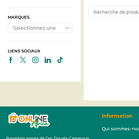
MARQUES
Sélectionnez une
marque
LIENS SOCIAUX
Information
Qui sommes-no
Bonapriso armée de l’air, Douala-Cameroun