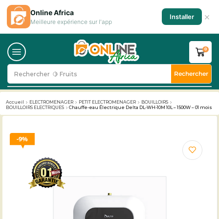
Online Africa
×
Installer
Meilleure expérience sur l'app
0
Rechercher
Rechercher
🥛 Milk
Accueil
ELECTROMENAGER
PETIT ELECTROMENAGER
BOUILLOIRS
BOUILLOIRS ELECTRIQUES
Chauffe-eau Électrique Delta DL-WH-10M 10L – 1500W – 01 mois
9%