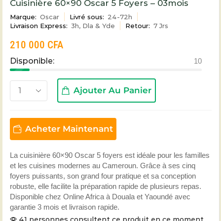
Cuisinière 60×90 Oscar 5 Foyers – 03mois
Marque:
Oscar
Livré sous:
24-72h
Livraison Express:
3h, Dla & Yde
Retour:
7 Jrs
210 000
CFA
Disponible:
10
Ajouter Au Panier
Acheter Maintenant
La cuisinière 60×90 Oscar 5 foyers est idéale pour les familles
et les cuisines modernes au Cameroun. Grâce à ses cinq
foyers puissants, son grand four pratique et sa conception
robuste, elle facilite la préparation rapide de plusieurs repas.
Disponible chez Online Africa à Douala et Yaoundé avec
garantie 3 mois et livraison rapide.
41 personnes consultent ce produit en ce moment