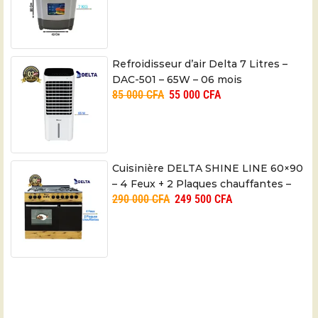
Refroidisseur d’air Delta 7 Litres –
DAC-501 – 65W – 06 mois
85 000
CFA
55 000
CFA
Cuisinière DELTA SHINE LINE 60×90
– 4 Feux + 2 Plaques chauffantes –
290 000
CFA
249 500
CFA
06 mois