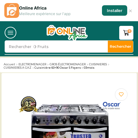
Online Africa
×
Installer
Meilleure expérience sur l'app
0
Rechercher
Rechercher
🥛 Milk
Accueil
ELECTROMENAGER
GROS ÉLECTROMENAGER
CUISINIERES
CUISINIERES A GAZ
Cuisinière 60×90 Oscar 5 Foyers – 03mois