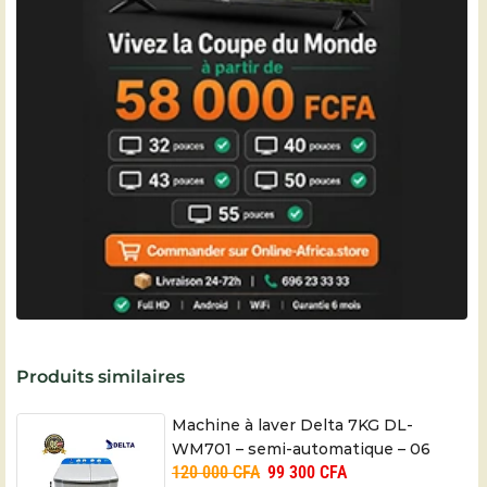
Produits similaires
Machine à laver Delta 7KG DL-
WM701 – semi-automatique – 06
120 000
CFA
99 300
CFA
mois