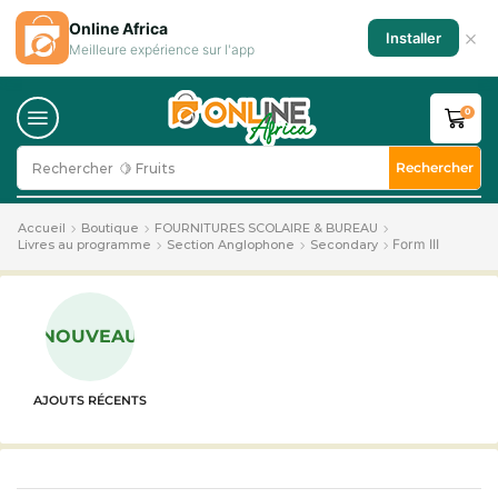
Online Africa
×
Installer
Meilleure expérience sur l'app
0
Rechercher
Rechercher
🍋 Fruits
Accueil
Boutique
FOURNITURES SCOLAIRE & BUREAU
Form III
Livres au programme
Section Anglophone
Secondary
NOUVEAU
AJOUTS RÉCENTS