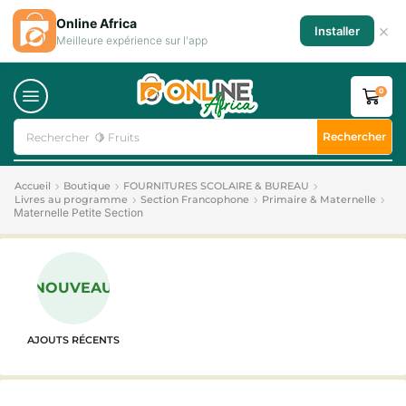
Online Africa
×
Installer
Meilleure expérience sur l'app
0
Rechercher
Rechercher
🍋 Fruits
Accueil
Boutique
FOURNITURES SCOLAIRE & BUREAU
Livres au programme
Section Francophone
Primaire & Maternelle
Maternelle Petite Section
NOUVEAU
AJOUTS RÉCENTS