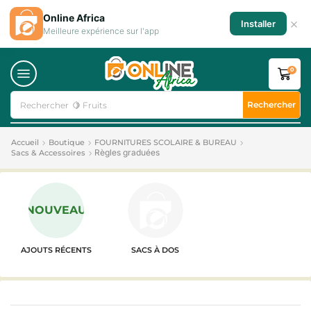
Online Africa
×
Installer
Meilleure expérience sur l'app
0
Rechercher
Rechercher
🍋 Fruits
Accueil
Boutique
FOURNITURES SCOLAIRE & BUREAU
Règles graduées
Sacs & Accessoires
NOUVEAU
AJOUTS RÉCENTS
SACS À DOS