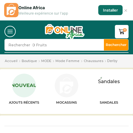
Online Africa
×
Installer
Meilleure expérience sur l'app
0
Rechercher
Rechercher
🍋 Fruits
Derby
Accueil
Boutique
MODE
Mode Femme
Chaussures
NOUVEAU
AJOUTS RÉCENTS
MOCASSINS
SANDALES