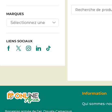
MARQUES
Sélectionnez une
marque
LIENS SOCIAUX
Information
Qui sommes-no
Bonapriso armée de l’air, Douala-Cameroun