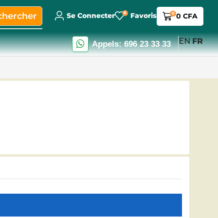
0
chercher
0
Se Connecter
Favoris
0
CFA
EN
FR
Appels: 696 23 33 33