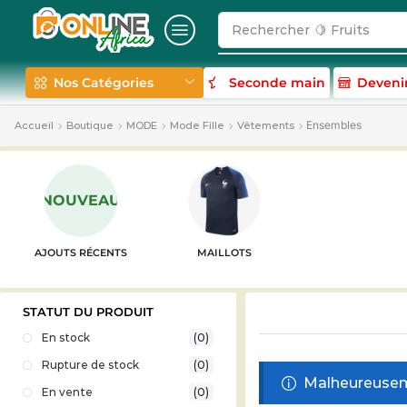
Rechercher
🍋 Fruits
Nos Catégories
Seconde main
Deveni
Ensembles
Accueil
Boutique
MODE
Mode Fille
Vêtements
NOUVEAU
AJOUTS RÉCENTS
MAILLOTS
STATUT DU PRODUIT
En stock
(0)
Rupture de stock
(0)
Malheureuseme
En vente
(0)