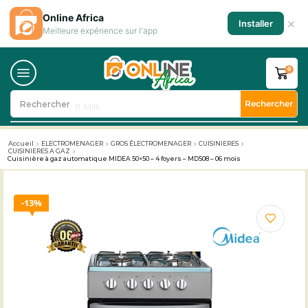
Online Africa
×
Installer
Meilleure expérience sur l'app
0
Rechercher
Rechercher
🥛 Milk
Accueil
ELECTROMENAGER
GROS ÉLECTROMENAGER
CUISINIERES
CUISINIERES A GAZ
Cuisinière à gaz automatique MIDEA 50×50 – 4 foyers – MD508 – 06 mois
13%