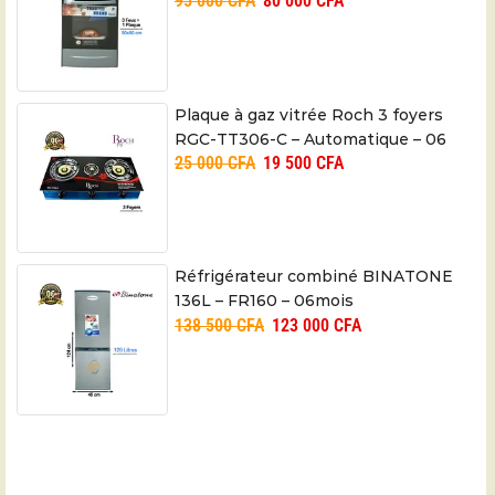
95 000
CFA
80 000
CFA
Plaque à gaz vitrée Roch 3 foyers
RGC-TT306-C – Automatique – 06
25 000
CFA
19 500
CFA
mois
Réfrigérateur combiné BINATONE
136L – FR160 – 06mois
138 500
CFA
123 000
CFA