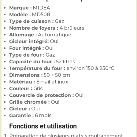
Marque :
MIDEA
Modèle :
MD508
Type de cuisson :
Gaz
Nombre de foyers :
4 brûleurs
Allumage :
Automatique
Gicleur intégré:
Oui
Four intégré :
Oui
Type de four :
Gaz
Capacité du four :
52 litres
Température du four :
environ 150 à 250°C
Dimensions :
50 × 50 cm
Matériau :
Émail et inox
Couleur :
Gris
Couvercle de protection :
Oui
Grille chromée :
Oui
Gicleur :
Oui
Garantie :
6 mois
Fonctions et utilisation
Préparation de plusieurs plats simultanément.