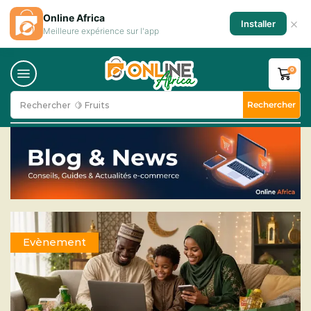
Online Africa
×
Installer
Meilleure expérience sur l'app
0
Rechercher
Rechercher
🍋 Fruits
Evènement