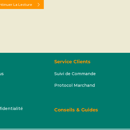
ntinuer La Lecture
Service Clients
us
Suivi de Commande
Protocol Marchand
fidentialité
Conseils & Guides