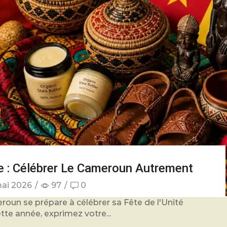
le : Célébrer Le Cameroun Autrement
ai 2026
/
97
/
0
oun se prépare à célébrer sa Fête de l'Unité
tte année, exprimez votre...