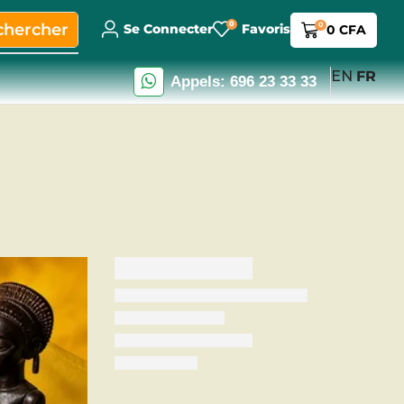
0
chercher
0
Se Connecter
Favoris
0
CFA
EN
FR
Appels: 696 23 33 33