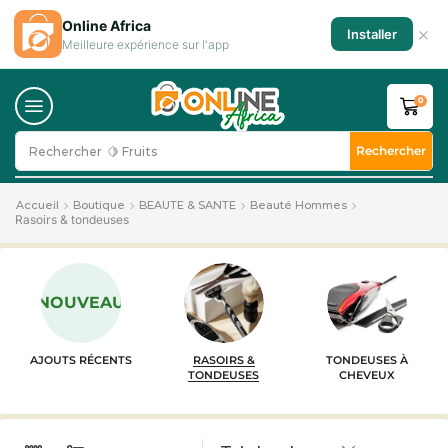
Online Africa
×
Installer
Meilleure expérience sur l'app
0
Rechercher
Rechercher
🍋 Fruits
Accueil
Boutique
BEAUTE & SANTE
Beauté Hommes
Rasoirs & tondeuses
NOUVEAU
AJOUTS RÉCENTS
RASOIRS &
TONDEUSES À
TONDEUSES
CHEVEUX