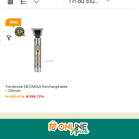
40%
Tondeuse DECAKILA Rechargeable
– 03mois
14 999
CFA
8 999
CFA