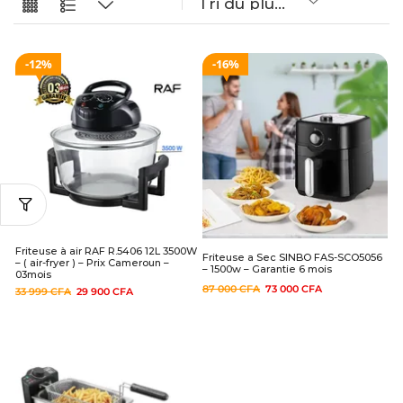
12%
16%
Friteuse à air RAF R.5406 12L 3500W
Friteuse a Sec SINBO FAS-SCO5056
– ( air-fryer ) – Prix Cameroun –
– 1500w – Garantie 6 mois
03mois
87 000
CFA
73 000
CFA
33 999
CFA
29 900
CFA