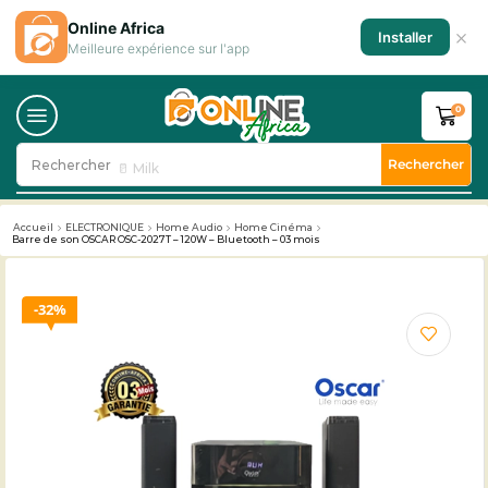
Online Africa
×
Installer
Meilleure expérience sur l'app
0
Rechercher
Rechercher
🥛 Milk
Accueil
ELECTRONIQUE
Home Audio
Home Cinéma
Barre de son OSCAR OSC-2027T – 120W – Bluetooth – 03 mois
32%