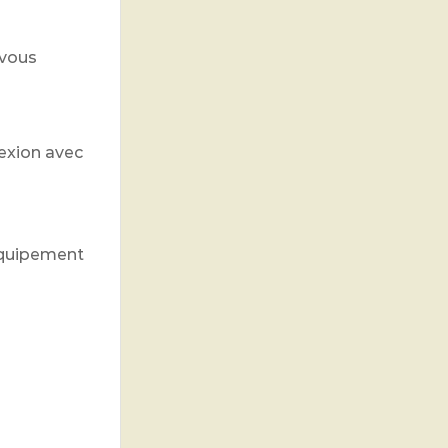
 vous
nexion avec
 équipement