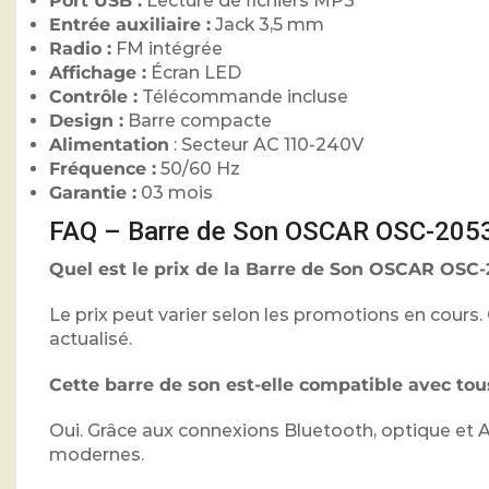
Port USB :
Lecture de fichiers MP3
Entrée auxiliaire :
Jack 3,5 mm
Radio :
FM intégrée
Affichage :
Écran LED
Contrôle :
Télécommande incluse
Design :
Barre compacte
Alimentation
: Secteur AC 110-240V
Fréquence :
50/60 Hz
Garantie :
03 mois
FAQ – Barre de Son OSCAR OSC-205
Quel est le prix de la Barre de Son OSCAR OS
Le prix peut varier selon les promotions en cours. 
actualisé.
Cette barre de son est-elle compatible avec tous
Oui. Grâce aux connexions Bluetooth, optique et A
modernes.