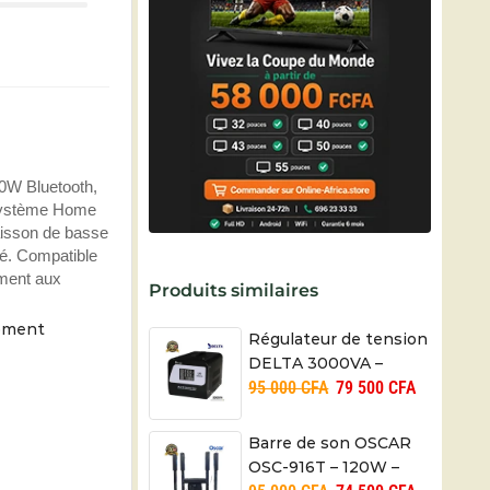
W Bluetooth,
e système Home
aisson de basse
bré. Compatible
ement aux
Produits similaires
moment
Régulateur de tension
DELTA 3000VA –
95 000
CFA
79 500
CFA
Numérique – UB-
3000VA-D – 06 mois
Barre de son OSCAR
OSC-916T – 120W –