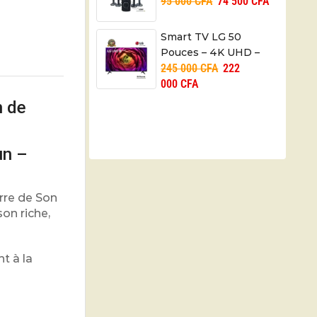
95 000
CFA
74 500
CFA
Bluetooth – 03 mois
Smart TV LG 50
Pouces – 4K UHD –
245 000
CFA
222
50UR73006LA – 06
000
CFA
mois
 de
un –
rre de Son
on riche,
t à la