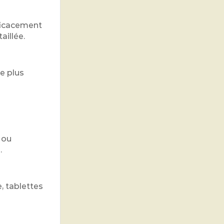
fficacement
aillée.
e plus
 ou
.
, tablettes