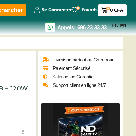
0
chercher
0
Se Connecter
Favoris
0
CFA
EN
FR
Appels: 696 23 33 33
Livraison partout au Cameroun
Paiement Sécurisé
Satisfaction Garantie!
Support client en ligne 24/7
B – 120W
9