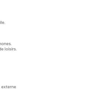
le.
hones.
 loisirs.
e externe