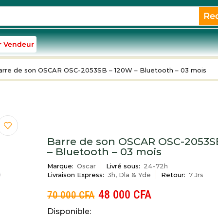
Re
r Vendeur
arre de son OSCAR OSC-2053SB – 120W – Bluetooth – 03 mois
Barre de son OSCAR OSC-2053S
– Bluetooth – 03 mois
Marque:
Oscar
Livré sous:
24-72h
Livraison Express:
3h, Dla & Yde
Retour:
7 Jrs
48 000
CFA
70 000
CFA
Disponible: