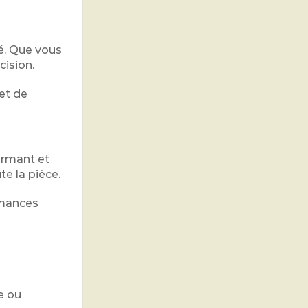
ré. Que vous
cision.
et de
ormant et
te la pièce.
rmances
e ou