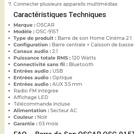
Connecter plusieurs appareils multimédias
Caractéristiques Techniques
Marque :
OSCAR
Modèle :
OSC-915T
Type de produit :
Barre de son Home Cinéma 2.1
Configuration :
Barre centrale + Caisson de basse
Canaux audio :
2.1
Puissance totale RMS :
120 Watts
Connectivité sans fil :
Bluetooth
Entrées audio :
USB
Entrées audio :
Optique
Entrées audio :
AUX 3.5 mm
Radio FM intégrée
Affichage LED
Télécommande incluse
Alimentation :
Secteur AC
Couleur :
Noir
Garantie :
03 mois