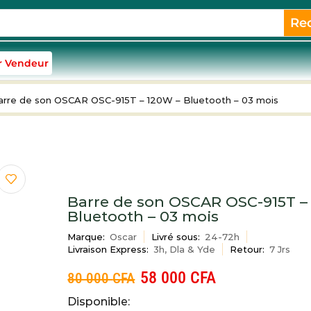
Re
r Vendeur
arre de son OSCAR OSC-915T – 120W – Bluetooth – 03 mois
Barre de son OSCAR OSC-915T –
Bluetooth – 03 mois
Marque:
Oscar
Livré sous:
24-72h
Livraison Express:
3h, Dla & Yde
Retour:
7 Jrs
58 000
CFA
80 000
CFA
Disponible: