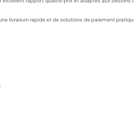
r excellent rapport qualité-prix et adaptés aux besoins
d’une livraison rapide et de solutions de paiement pratiqu
: