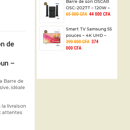
Barre de son OSCAR
OSC-2027T – 120W –
65 000
CFA
44 000
CFA
Bluetooth – 03 mois
Smart TV Samsung 55
pouces – 4K UHD –
390 000
CFA
374
UA55DU7000UXLY –
on de
000
CFA
06 mois
oun –
a Barre de
ive, idéale
a livraison
x attentes