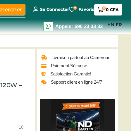
0
chercher
0
Se Connecter
Favoris
0
CFA
EN
FR
Appels: 696 23 33 33
Livraison partout au Cameroun
Paiement Sécurisé
Satisfaction Garantie!
Support client en ligne 24/7
 120W –
10