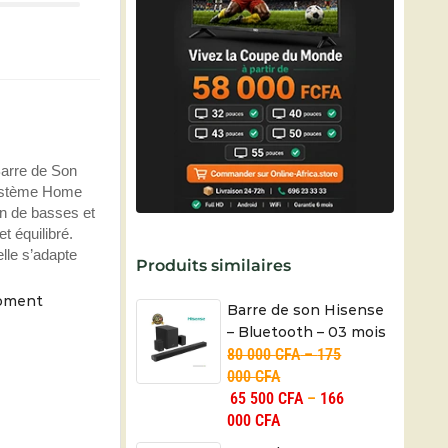
Barre de Son
ystème Home
n de basses et
t équilibré.
lle s’adapte
Produits similaires
moment
Barre de son Hisense
– Bluetooth – 03 mois
80 000
CFA
–
175
000
CFA
65 500
CFA
–
166
000
CFA