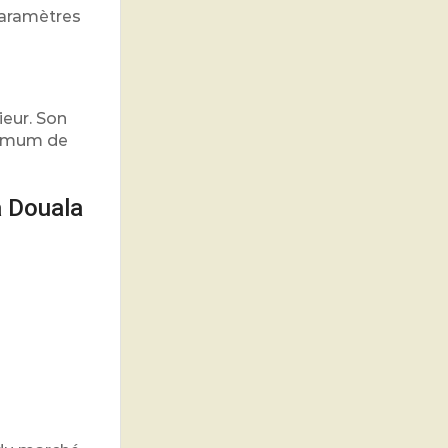
paramètres
ieur. Son
nimum de
 Douala