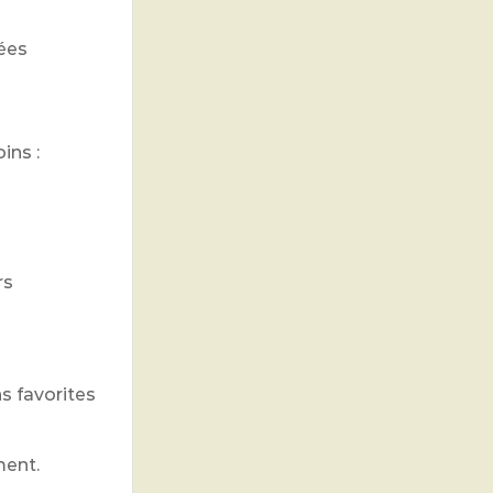
rées
ins :
rs
s favorites
ment.