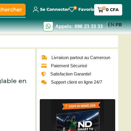
0
chercher
0
Se Connecter
Favoris
0
CFA
EN
FR
Appels: 696 23 33 33
Livraison partout au Cameroun
Paiement Sécurisé
Satisfaction Garantie!
lable en
Support client en ligne 24/7