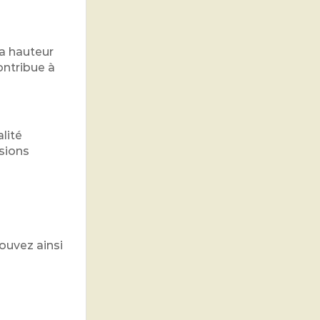
la hauteur
ontribue à
lité
ssions
ouvez ainsi