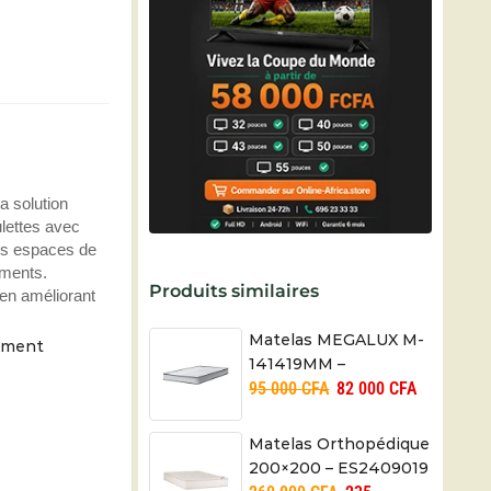
a solution
ulettes avec
les espaces de
ements.
Produits similaires
 en améliorant
Matelas MEGALUX M-
moment
141419MM –
95 000
CFA
82 000
CFA
14X140X190 cm
Matelas Orthopédique
200×200 – ES2409019