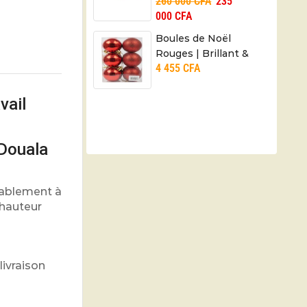
260 000
CFA
235
000
CFA
Boules de Noël
Rouges | Brillant &
4 455
CFA
Scintillant
vail
 Douala
tablement à
 hauteur
livraison