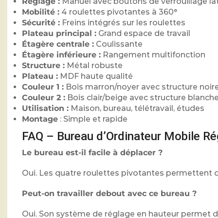
Réglage :
Manuel avec boutons de verrouillage la
Mobilité :
4 roulettes pivotantes à 360°
Sécurité :
Freins intégrés sur les roulettes
Plateau principal :
Grand espace de travail
Étagère centrale :
Coulissante
Étagère inférieure :
Rangement multifonction
Structure :
Métal robuste
Plateau :
MDF haute qualité
Couleur 1 :
Bois marron/noyer avec structure noir
Couleur 2 :
Bois clair/beige avec structure blanch
Utilisation :
Maison, bureau, télétravail, études
Montage
: Simple et rapide
FAQ – Bureau d’Ordinateur Mobile R
Le bureau est-il facile à déplacer ?
Oui. Les quatre roulettes pivotantes permettent d
Peut-on travailler debout avec ce bureau ?
Oui. Son système de réglage en hauteur permet de