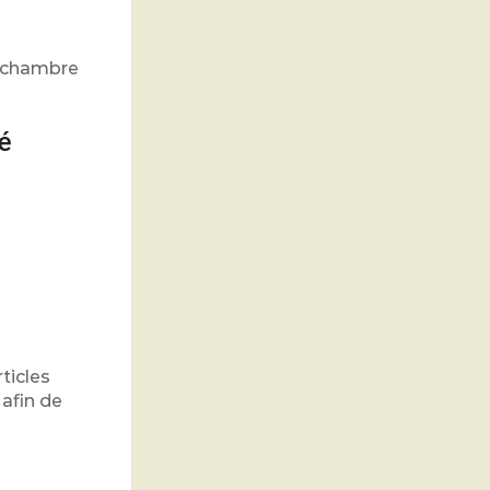
e chambre
é
ticles
 afin de