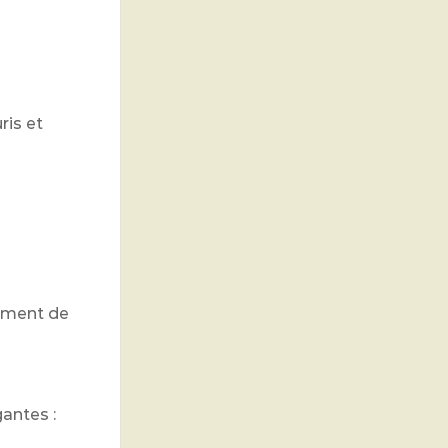
ris et
nement de
gantes :