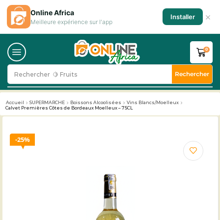
Online Africa
×
Installer
Meilleure expérience sur l'app
0
Rechercher
Rechercher
🥛 Milk
Accueil
SUPERMARCHE
Boissons Alcoolisées
Vins Blancs/Moelleux
Calvet Premières Côtes de Bordeaux Moelleux – 75CL
25%