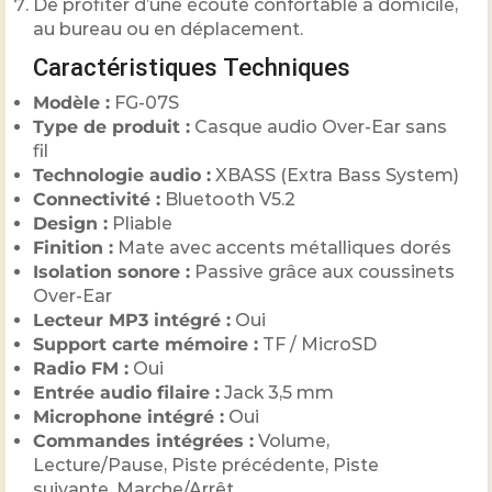
De profiter d’une écoute confortable à domicile,
au bureau ou en déplacement.
Caractéristiques Techniques
Modèle :
FG-07S
Type de produit :
Casque audio Over-Ear sans
fil
Technologie audio :
XBASS (Extra Bass System)
Connectivité :
Bluetooth V5.2
Design :
Pliable
Finition :
Mate avec accents métalliques dorés
Isolation sonore :
Passive grâce aux coussinets
Over-Ear
Lecteur MP3 intégré :
Oui
Support carte mémoire :
TF / MicroSD
Radio FM :
Oui
Entrée audio filaire :
Jack 3,5 mm
Microphone intégré :
Oui
Commandes intégrées :
Volume,
Lecture/Pause, Piste précédente, Piste
suivante, Marche/Arrêt