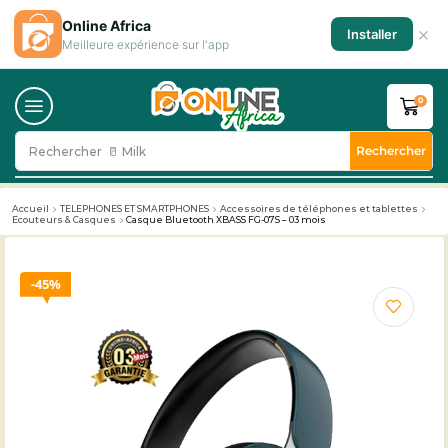
Online Africa
×
Installer
Meilleure expérience sur l'app
0
Rechercher
Rechercher
🥛 Milk
Accueil
TELEPHONES ET SMARTPHONES
Accessoires de téléphones et tablettes
Ecouteurs & Casques
Casque Bluetooth XBASS FG-07S – 03 mois
45%