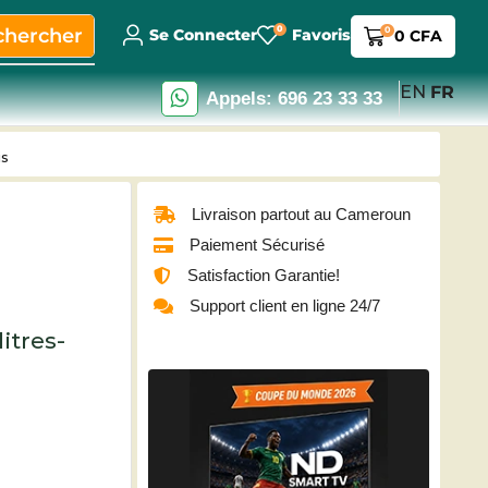
0
chercher
0
Se Connecter
Favoris
0
CFA
EN
FR
Appels: 696 23 33 33
is
Livraison partout au Cameroun
Paiement Sécurisé
Satisfaction Garantie!
Support client en ligne 24/7
itres-