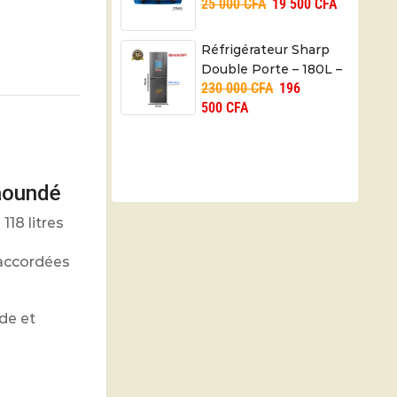
25 000
CFA
19 500
CFA
TT306-C –
Automatique – 06
mois
Réfrigérateur Sharp
Double Porte – 180L –
230 000
CFA
196
SJ BH180-HS2 –
500
CFA
06mois
Yaoundé
18 litres
raccordées
ide et