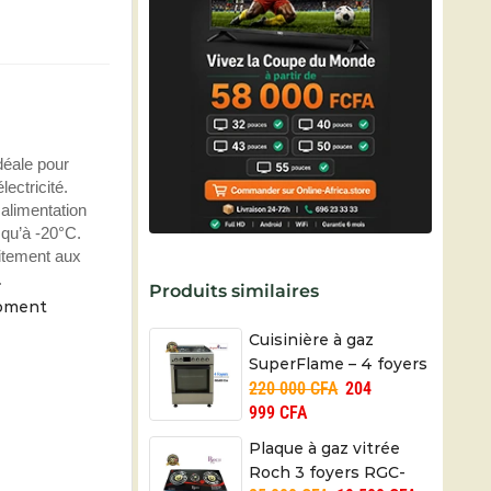
idéale pour
ectricité.
alimentation
squ’à -20°C.
aitement aux
.
Produits similaires
moment
Cuisinière à gaz
SuperFlame – 4 foyers
220 000
CFA
204
– 60×60 –
999
CFA
SFKI6402GBZG – 06
mois
Plaque à gaz vitrée
Roch 3 foyers RGC-