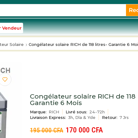
Re
r Vendeur
eur Solaire
Congélateur solaire RICH de 118 litres- Garantie 6 Mo
Congélateur solaire RICH de 118 l
Garantie 6 Mois
Marque:
RICH
Livré sous:
24-72h
Livraison Express:
3h, Dla & Yde
Retour:
7 Jrs
170 000
CFA
195 000
CFA