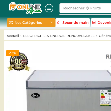
Rechercher
🥛 Milk
Nos Catégories
Seconde main
Deveni
Accueil
ELECTRICITE & ENERGIE RENOUVELABLE
Générat
13%