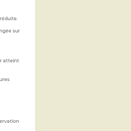
réduite.
ngée sur
 atteint
ures
servation