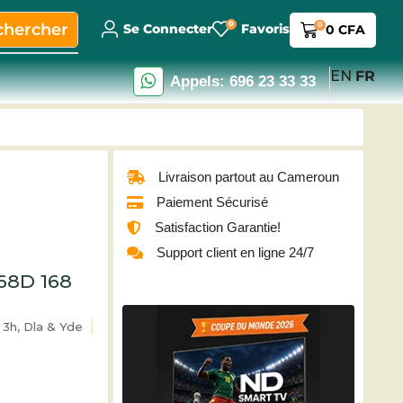
0
chercher
0
Se Connecter
Favoris
0
CFA
EN
FR
Appels: 696 23 33 33
Livraison partout au Cameroun
Paiement Sécurisé
Satisfaction Garantie!
Support client en ligne 24/7
68D 168
3h, Dla & Yde