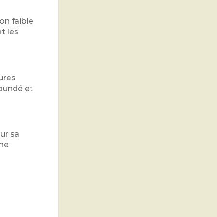
on faible
t les
ures
aoundé et
ur sa
une