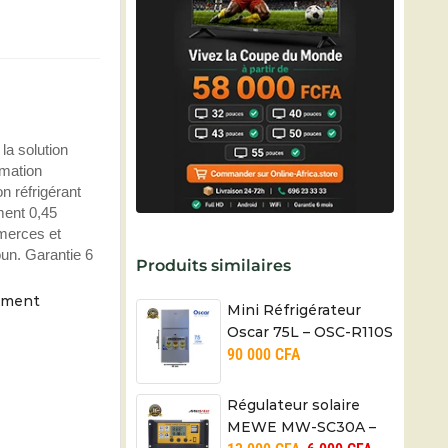
la solution
mmation
n réfrigérant
ment 0,45
merces et
oun. Garantie 6
Produits similaires
moment
Mini Réfrigérateur
Oscar 75L – OSC-R110S
90 000
CFA
– (A+) – 06 mois
Régulateur solaire
MEWE MW-SC30A –