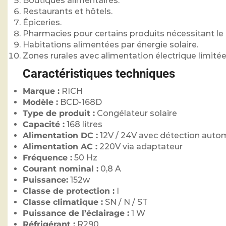
Boutiques alimentaires.
Restaurants et hôtels.
Épiceries.
Pharmacies pour certains produits nécessitant le f
Habitations alimentées par énergie solaire.
Zones rurales avec alimentation électrique limitée
Caractéristiques techniques
Marque :
RICH
Modèle :
BCD-168D
Type de produit :
Congélateur solaire
Capacité :
168 litres
Alimentation DC :
12V / 24V avec détection auto
Alimentation AC :
220V via adaptateur
Fréquence :
50 Hz
Courant nominal :
0,8 A
Puissance:
152w
Classe de protection :
I
Classe climatique :
SN / N / ST
Puissance de l’éclairage :
1 W
Réfrigérant :
R290