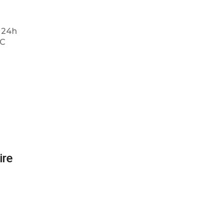
/ 24h
°C
ire