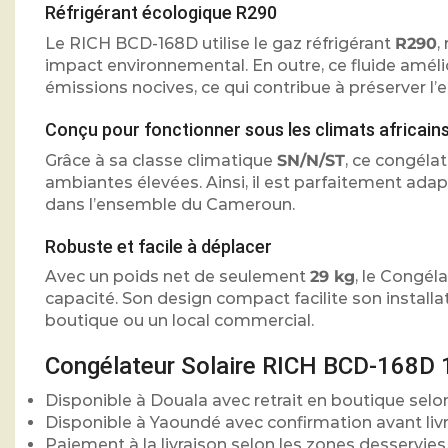
Réfrigérant écologique R290
Le RICH BCD-168D utilise le gaz réfrigérant
R290
,
impact environnemental. En outre, ce fluide améli
émissions nocives, ce qui contribue à préserver l
Conçu pour fonctionner sous les climats africain
Grâce à sa classe climatique
SN/N/ST
, ce congél
ambiantes élevées. Ainsi, il est parfaitement ada
dans l’ensemble du Cameroun.
Robuste et facile à déplacer
Avec un poids net de seulement
29 kg
, le Congél
capacité. Son design compact facilite son install
boutique ou un local commercial.
Congélateur Solaire RICH BCD-168D 
Disponible à Douala avec retrait en boutique selon
Disponible à Yaoundé avec confirmation avant livr
Paiement à la livraison selon les zones desservies