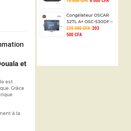
13 000
CFA
6 000
CFA
30A – 2 ports USB –
06mois
Congélateur OSCAR
327L A+ OSC-530DF –
235 000
CFA
203
06mois
500
CFA
mmation
ouala et
le est
ique. Grâce
trique
ment à la