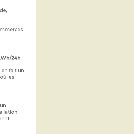
de,
 commerces
 kWh/24h
.
 en fait un
 où les
’un
tallation
ment