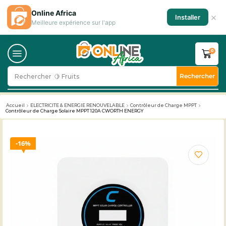
Online Africa
×
Installer
Meilleure expérience sur l'app
0
Rechercher
Rechercher
🍋 Fruits
Accueil
ELECTRICITE & ENERGIE RENOUVELABLE
Contrôleur de Charge MPPT
Contrôleur de Charge Solaire MPPT 120A CWORTH ENERGY
16%