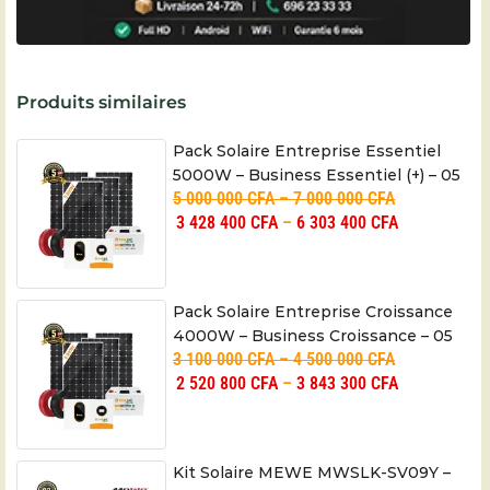
Produits similaires
Pack Solaire Entreprise Essentiel
5000W – Business Essentiel (+) – 05
5 000 000
CFA
–
7 000 000
CFA
ans
3 428 400
CFA
–
6 303 400
CFA
Pack Solaire Entreprise Croissance
4000W – Business Croissance – 05
3 100 000
CFA
–
4 500 000
CFA
ans
2 520 800
CFA
–
3 843 300
CFA
Kit Solaire MEWE MWSLK-SV09Y –