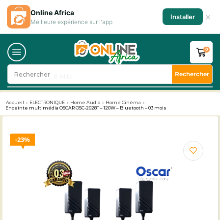
Online Africa
×
Installer
Meilleure expérience sur l'app
0
Rechercher
Rechercher
🥛 Milk
Accueil
ELECTRONIQUE
Home Audio
Home Cinéma
Enceinte multimédia OSCAR OSC-2028T – 120W – Bluetooth – 03 mois
23%