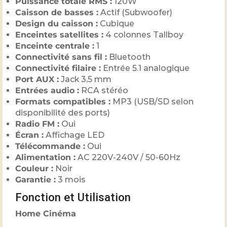
Puissance totale RMS :
120W
Caisson de basses :
Actif (Subwoofer)
Design du caisson :
Cubique
Enceintes satellites :
4 colonnes Tallboy
Enceinte centrale :
1
Connectivité sans fil :
Bluetooth
Connectivité filaire :
Entrée 5.1 analogique
Port AUX :
Jack 3,5 mm
Entrées audio :
RCA stéréo
Formats compatibles :
MP3 (USB/SD selon
disponibilité des ports)
Radio FM :
Oui
Écran :
Affichage LED
Télécommande :
Oui
Alimentation :
AC 220V-240V / 50-60Hz
Couleur :
Noir
Garantie :
3 mois
Fonction et Utilisation
Home Cinéma