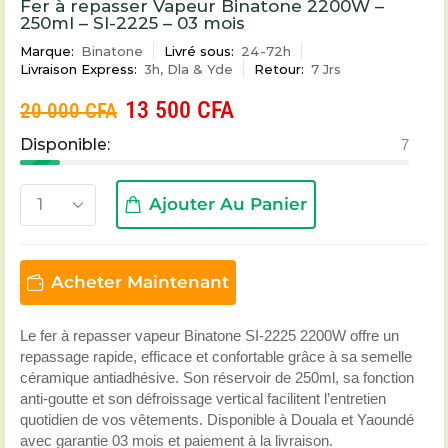
Fer à repasser Vapeur Binatone 2200W –
250ml – SI-2225 – 03 mois
Marque:
Binatone
Livré sous:
24-72h
Livraison Express:
3h, Dla & Yde
Retour:
7 Jrs
13 500
CFA
20 000
CFA
Disponible:
7
Ajouter Au Panier
Acheter Maintenant
Le fer à repasser vapeur Binatone SI-2225 2200W offre un
repassage rapide, efficace et confortable grâce à sa semelle
céramique antiadhésive. Son réservoir de 250ml, sa fonction
anti-goutte et son défroissage vertical facilitent l’entretien
quotidien de vos vêtements. Disponible à Douala et Yaoundé
avec garantie 03 mois et paiement à la livraison.