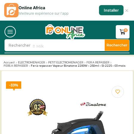
Online Africa
×
Installer
Meilleure expérience sur l'app
0
Rechercher
Rechercher
🥛 Milk
Accueil
ELECTROMENAGER
PETIT ELECTROMENAGER
FER A REPASSER
FERS A REPASSER
Fer à repasser Vapeur Binatone 2200W – 250ml – SI-2225 – 03 mois
33%