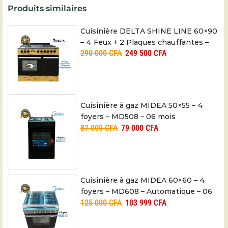
Produits similaires
Cuisinière DELTA SHINE LINE 60×90
– 4 Feux + 2 Plaques chauffantes –
290 000
CFA
249 500
CFA
06 mois
Cuisinière à gaz MIDEA 50×55 – 4
foyers – MD508 – 06 mois
87 000
CFA
79 000
CFA
Cuisinière à gaz MIDEA 60×60 – 4
foyers – MD608 – Automatique – 06
125 000
CFA
103 999
CFA
mois