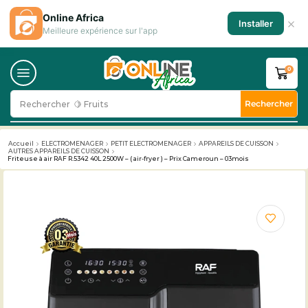
Online Africa
×
Installer
Meilleure expérience sur l'app
0
Rechercher
Rechercher
🥛 Milk
Accueil
ELECTROMENAGER
PETIT ELECTROMENAGER
APPAREILS DE CUISSON
AUTRES APPAREILS DE CUISSON
Friteuse à air RAF R.5342 40L 2500W – ( air-fryer ) – Prix Cameroun – 03mois