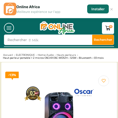
Online Africa
×
Installer
Meilleure expérience sur l'app
0
Rechercher
Rechercher
🥛 Milk
Accueil
ELECTRONIQUE
Home Audio
Hauts parleurs
Haut-parleur portable + 2 micros OSCAR OSC-WD12H – 125W – Bluetooth – 03 mois
13%