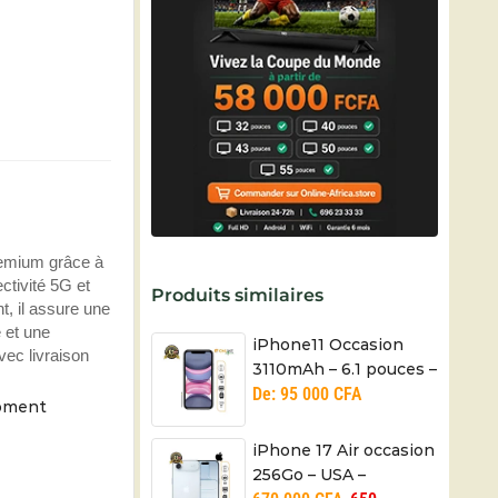
remium grâce à
tivité 5G et
Produits similaires
t, il assure une
e et une
iPhone11 Occasion
vec livraison
3110mAh – 6.1 pouces –
De:
95 000
CFA
12+12/12MP – 01Mois
moment
iPhone 17 Air occasion
256Go – USA –