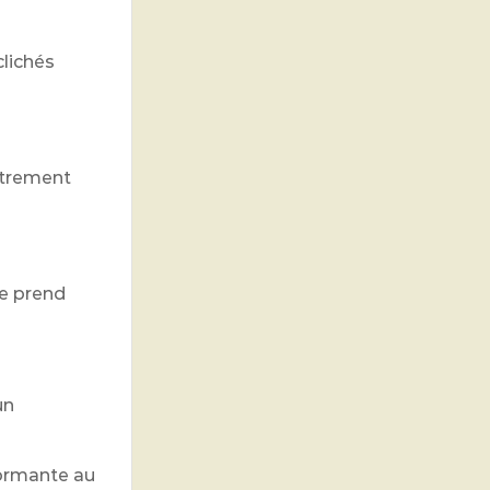
lichés
strement
le prend
un
formante au