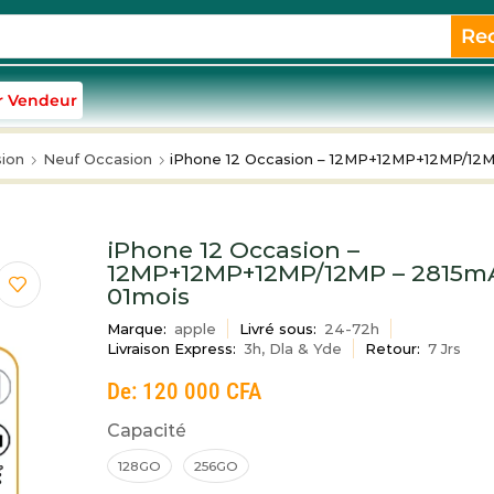
Re
r Vendeur
ion
Neuf Occasion
iPhone 12 Occasion – 12MP+12MP+12MP/12M
iPhone 12 Occasion –
12MP+12MP+12MP/12MP – 2815mA
01mois
Marque:
apple
Livré sous:
24-72h
Livraison Express:
3h, Dla & Yde
Retour:
7 Jrs
De:
120 000
CFA
Capacité
128GO
256GO