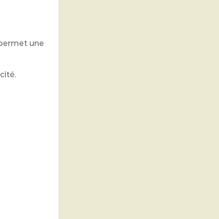
 permet une
cité.