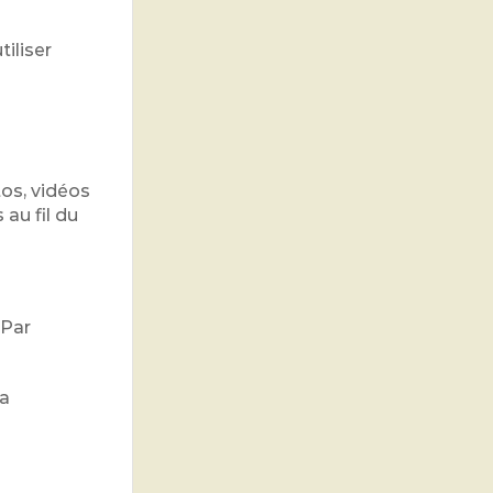
iliser
os, vidéos
au fil du
 Par
la