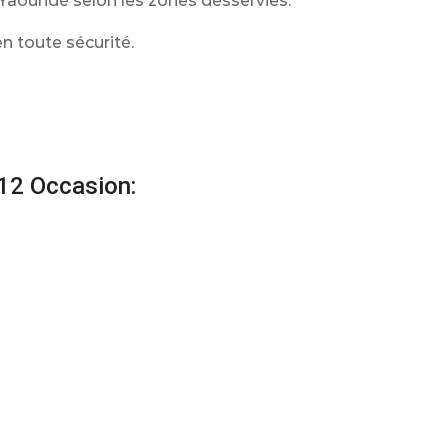
t Yaoundé selon les zones desservies.
 toute sécurité.
 12 Occasion: