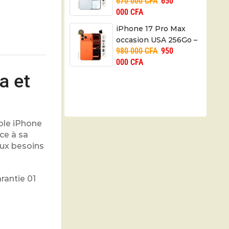
670 000
CFA
650
3149mAh – 01 mois
000
CFA
iPhone 17 Pro Max
occasion USA 256Go –
980 000
CFA
950
4832mAh – 01 mois
000
CFA
a et
pple iPhone
ce à sa
aux besoins
rantie 01