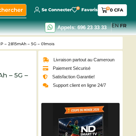
0
chercher
0
Se Connecter
Favoris
0
CFA
EN
FR
Appels: 696 23 33 33
P – 2815mAh – 5G – 01mois
Livraison partout au Cameroun
Paiement Sécurisé
h – 5G –
Satisfaction Garantie!
Support client en ligne 24/7