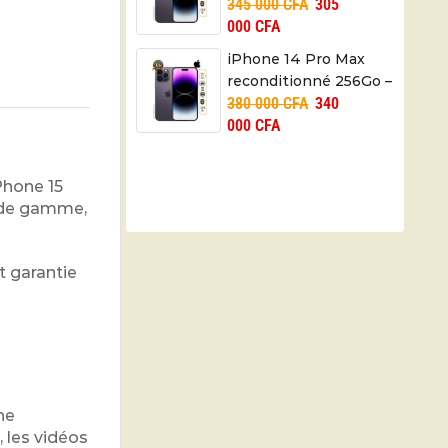
345 000
CFA
305
USA – 3200mAh – 01
000
CFA
mois
iPhone 14 Pro Max
reconditionné 256Go –
380 000
CFA
340
USA – 4350mAh – 01
000
CFA
mois
Phone 15
t de gamme,
t garantie
ne
, les vidéos