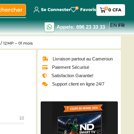
0
chercher
0
Se Connecter
Favoris
0
CFA
EN
FR
Appels: 696 23 33 33
/ 12MP – 01 mois
Livraison partout au Cameroun
Paiement Sécurisé
–
Satisfaction Garantie!
Support client en ligne 24/7
10