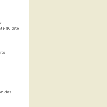
k,
te fluidité
ité
on des