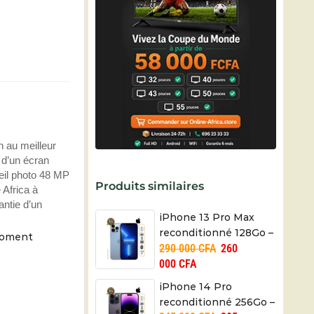
 au meilleur
 d’un écran
eil photo 48 MP
Produits similaires
 Africa à
antie d’un
iPhone 13 Pro Max
reconditionné 128Go –
moment
290 000
CFA
260
USA – 4373mAh – 01
000
CFA
mois
iPhone 14 Pro
reconditionné 256Go –