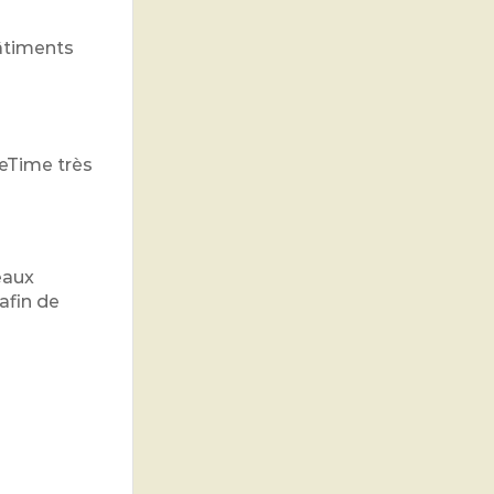
bâtiments
ceTime très
eaux
afin de