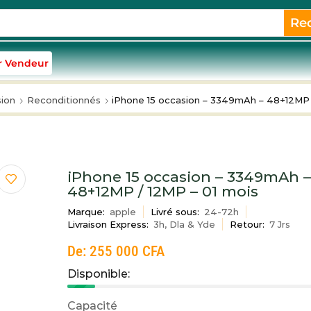
Re
r Vendeur
ion
Reconditionnés
iPhone 15 occasion – 3349mAh – 48+12MP 
iPhone 15 occasion – 3349mAh 
48+12MP / 12MP – 01 mois
Marque:
apple
Livré sous:
24-72h
Livraison Express:
3h, Dla & Yde
Retour:
7 Jrs
De:
255 000
CFA
Disponible:
Capacité