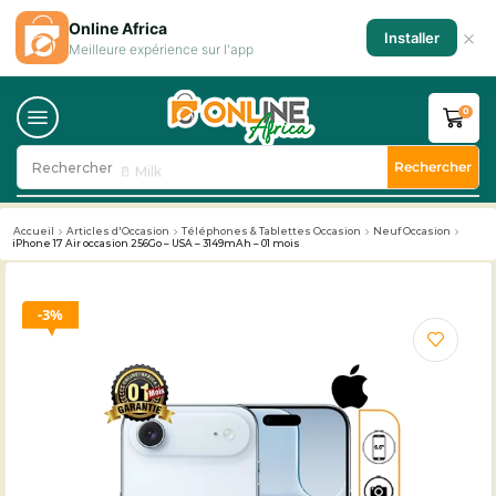
Online Africa
×
Installer
Meilleure expérience sur l'app
0
Rechercher
Rechercher
🥛 Milk
Accueil
Articles d'Occasion
Téléphones & Tablettes Occasion
Neuf Occasion
iPhone 17 Air occasion 256Go – USA – 3149mAh – 01 mois
3%