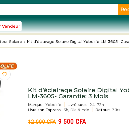
Re
r Vendeur
eur Solaire
Kit d’éclairage Solaire Digital Yobolife LM-3605- Gara
Kit d’éclairage Solaire Digital Yo
LM-3605- Garantie: 3 Mois
Marque:
Yobolife
Livré sous:
24-72h
Livraison Express:
3h, Dla & Yde
Retour:
7 Jrs
9 500
CFA
12 000
CFA