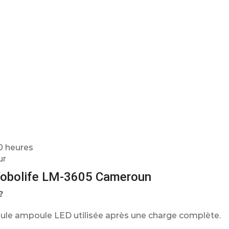
0 heures
ur
l Yobolife LM-3605 Cameroun
?
eule ampoule LED utilisée après une charge complète.