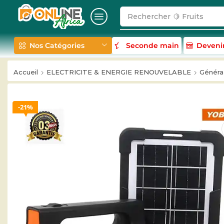
Rechercher
🥛 Milk
Nos Catégories
Seconde main
Deveni
Accueil
ELECTRICITE & ENERGIE RENOUVELABLE
Générat
21%