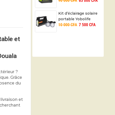
90 000
CFA
65 000
CFA
Cclamp, modèle CL
-8003 – Garantie 6
Mois
Kit d’éclairage solaire
portable Yobolife
10 000
CFA
7 500
CFA
modèle LM-3607 –
Garantie 3 Mois
table et
Douala
térieur ?
ique. Grâce
absence du
livraison et
echerchant