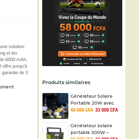
 une solution
ng et les
4 de 6000 mAh,
 offre jusqu’à
 garantie de 3
Produits similaires
moment
Générateur Solaire
Portable 20W avec
40 000
CFA
33 000
CFA
Éclairage et Radio
Générateur solaire
portable 300W –