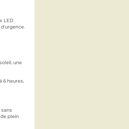
ux LED
 d’urgence.
oleil, une
à 6 heures,
s sans
 de plein