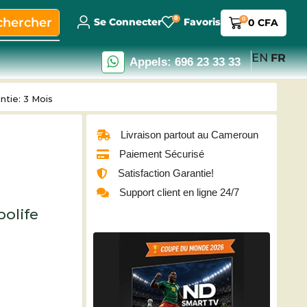
0
chercher
0
Se Connecter
Favoris
0
CFA
EN
FR
Appels: 696 23 33 33
ntie: 3 Mois
Livraison partout au Cameroun
Paiement Sécurisé
Satisfaction Garantie!
Support client en ligne 24/7
bolife